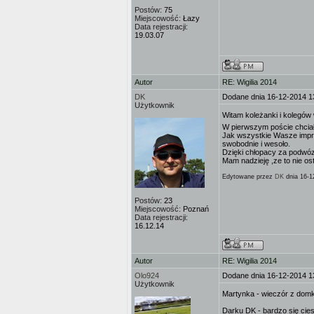
Postów:
75
Miejscowość:
Łazy
Data rejestracji:
19.03.07
Autor
RE: Wigilia 2014
DK
Dodane dnia 16-12-2014 1
Użytkownik
Witam koleżanki i kolegów
W pierwszym poście chciał
Jak wszystkie Wasze impre
swobodnie i wesoło.
Dzięki chłopacy za podwó
Mam nadzieję ,ze to nie os
Edytowane przez
DK
dnia 16-1
Postów:
23
Miejscowość:
Poznań
Data rejestracji:
16.12.14
Autor
RE: Wigilia 2014
Olo924
Dodane dnia 16-12-2014 1
Użytkownik
Martynka - wieczór z domk
Darku DK - bardzo się cie