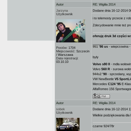
Autor
RE: Wigilia 2014
Jarzyna
Dodane dnia 16-12-2014 0
Użytkownik
i to telemosty przecie z ro
Zdecydowanie mnie też pr
oferuję druk 3d części ws
_____________________
951
'86 us
- wieprzowina - 
Postów:
1704
Miejscowość:
Szczecin
/ Warszawa
były
Data rejestracji:
03.10.10
Volvo s80 II
- mdła wołowin
Volvo
S60 R
- surowa woło
944s2
'90
- sprzedany, wy
VW NewBeetle
V5 SportL
Mercedes
C124 '95
E-Klas
AlfaRomeo 156 Sportwagon 
Autor
RE: Wigilia 2014
sobek
Dodane dnia 16-12-2014 1
Użytkownik
Wielkie podziękowania dla 
czarne 924/78r