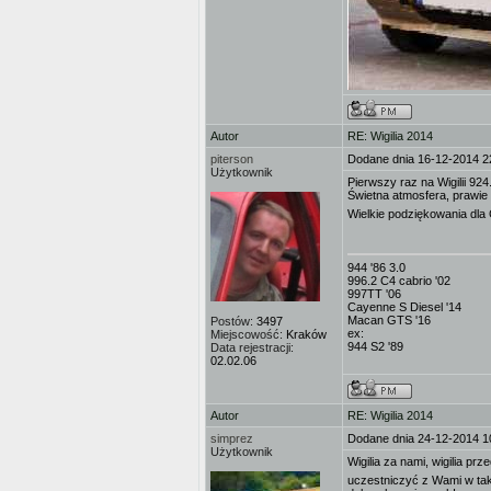
Autor
RE: Wigilia 2014
piterson
Dodane dnia 16-12-2014 2
Użytkownik
Pierwszy raz na Wigilii 924.
Świetna atmosfera, prawie
Wielkie podziękowania dla
944 '86 3.0
996.2 C4 cabrio '02
997TT '06
Cayenne S Diesel '14
Macan GTS '16
Postów:
3497
ex:
Miejscowość:
Kraków
944 S2 '89
Data rejestracji:
02.02.06
Autor
RE: Wigilia 2014
simprez
Dodane dnia 24-12-2014 1
Użytkownik
Wigilia za nami, wigilia p
uczestniczyć z Wami w tak