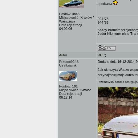
spotkania
Postów:
4845
Miejscowość:
Kraków /
924 '78
Warszawa
944 '83
Data rejestracji:
04.02.06
Każdy kilometr przejechany
Jeder Kilometer ohne Transe
Autor
RE: :)
Przemo924S
Dodane dnia 16-12-2014 2
Użytkownik
Jak sie czyta Wasze wspomni
przynajmniej moje autko t
Przemo924S dodał/a następując
Postów:
101
Miejscowość:
Gliwice
Data rejestracji:
06.12.14