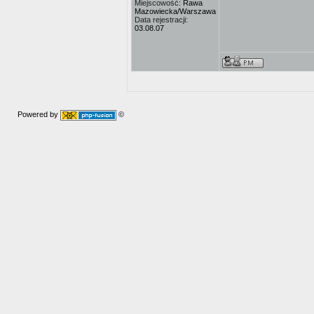
Miejscowość:
Rawa
Mazowiecka/Warszawa
Data rejestracji:
03.08.07
Powered by
©