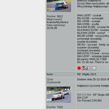
dobrych znajomych!
Życzę Wam wszystkim, aby 
Wszystkiego Najlepszego 
944s US'87 - szarak
Postów:
5612
951 EU'86 - szmergiel
Miejscowość:
951 US'89 - szweja
Kraków/Myślenice
944 US'86 - szufla
Data rejestracji:
NLA 944 EU'88 - szuwar AK
16.05.08
NLA 944s2 EU'90 - szwarc
NLA 944 US'84 - szeryf
951SR US'88 - szyszynka
szmondak (kuratela)
szarłat (kuratela)
SR EU - szczaw - kiedy za
szpaner (kuratela)
szwargot (kuratela)
968 EU'91 CS look - szcze
944 US'87 - szkatuła (part
[K] partsy 944S,S2,T,968
Do. Or do not. There is no t
Autor
RE: Wigilia 2014
Qbak
Dodane dnia 25-12-2014 0
Użytkownik
Najlepsze życzenia świąte
924 2.0 N/A
- 83' Targa L
924 CUP
Tor Poznań 2:04,992
Postów:
7519