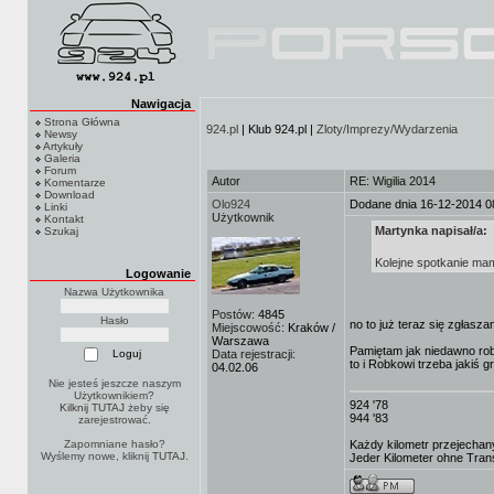
Nawigacja
Strona Główna
924.pl
| Klub 924.pl |
Zloty/Imprezy/Wydarzenia
Newsy
Artykuły
Galeria
Forum
Autor
RE: Wigilia 2014
Komentarze
Download
Olo924
Dodane dnia 16-12-2014 0
Linki
Użytkownik
Kontakt
Martynka napisał/a:
Szukaj
Kolejne spotkanie ma
Logowanie
Nazwa Użytkownika
Postów:
4845
Hasło
no to już teraz się zgłasza
Miejscowość:
Kraków /
Warszawa
Pamiętam jak niedawno robi
Data rejestracji:
to i Robkowi trzeba jakiś g
04.02.06
Nie jesteś jeszcze naszym
Użytkownikiem?
924 '78
Kilknij TUTAJ
żeby się
944 '83
zarejestrować.
Zapomniane hasło?
Każdy kilometr przejechany
Wyślemy nowe, kliknij
TUTAJ
.
Jeder Kilometer ohne Transe