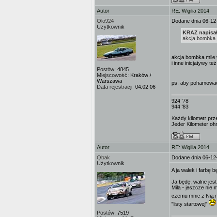
Autor
RE: Wigilia 2014
Olo924
Dodane dnia 06-12
Użytkownik
KRAZ napisał
akcja bombka 
akcja bombka mile 
i inne inicjatywy też
Postów:
4845
Miejscowość:
Kraków /
Warszawa
ps. aby pohamować 
Data rejestracji:
04.02.06
924 '78
944 '83
Każdy kilometr prz
Jeder Kilometer ohn
Autor
RE: Wigilia 2014
Qbak
Dodane dnia 06-12
Użytkownik
A ja wałek i farbę b
Ja będę, walne jest
Mila - jeszcze nie 
czemu mnie z Nią 
"listy startowej"
Postów:
7519