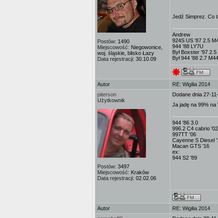
Jedź Simprez. Co t
Andrew
924S US '87 2.5 M
Postów:
1490
944 '88 LY7U
Miejscowość:
Niegowonice,
Był Boxster '97 2.
woj. śląskie, blisko Łazy
Był 944 '88 2.7 M
Data rejestracji:
30.10.09
Autor
RE: Wigilia 2014
piterson
Dodane dnia 27-11
Użytkownik
Ja jadę na 99% na 
944 '86 3.0
996.2 C4 cabrio '02
997TT '06
Cayenne S Diesel '
Macan GTS '16
ex:
944 S2 '89
Postów:
3497
Miejscowość:
Kraków
Data rejestracji:
02.02.06
Autor
RE: Wigilia 2014