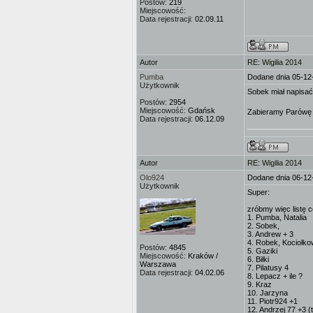
Postów:
219
Miejscowość:
Data rejestracji:
02.09.11
Autor
RE: Wigilia 2014
Pumba
Dodane dnia 05-12
Użytkownik
Sobek miał napisać
Postów:
2954
Miejscowość:
Gdańsk
Zabieramy Parówę 
Data rejestracji:
06.12.09
Autor
RE: Wigilia 2014
Olo924
Dodane dnia 06-12
Użytkownik
Super:
zróbmy więc listę c
1. Pumba, Natalia
2. Sobek,
3. Andrew + 3
4. Robek, Kociołko
Postów:
4845
5. Gaziki
Miejscowość:
Kraków /
6. Biłki
Warszawa
7. Pilatusy 4
Data rejestracji:
04.02.06
8. Lepacz + ile ?
9. Kraz
10. Jarzyna
11. Piotr924 +1
12. Andrzej 77 +3 (