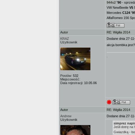
944s2
'90
- sprzed
VW NewBeetle
V5 
Mercedes
C124 '9
AlfaRomeo 156 Spor
Autor
RE: Wigilia 2014
KRAZ
Dodane dnia 27-11
Użytkownik
akcja bombka jest?
.
Postów:
532
Miejscowość:
Data rejestracji:
10.05.06
Autor
RE: Wigilia 2014
Andrew
Dodane dnia 27-11
Użytkownik
simprez napis
Jeśli dotrę na
Gwiazdką - bo