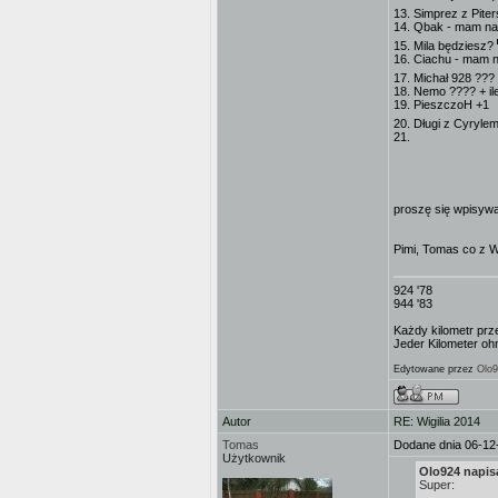
13. Simprez z Pite
14. Qbak - mam nad
15. Mila będziesz?
16. Ciachu - mam n
17. Michał 928 ??
18. Nemo ???? + il
19. PieszczoH +1
20. Długi z Cyryle
21.
proszę się wpisywa
Pimi, Tomas co z 
924 '78
944 '83
Każdy kilometr prz
Jeder Kilometer ohn
Edytowane przez
Olo
Autor
RE: Wigilia 2014
Tomas
Dodane dnia 06-12
Użytkownik
Olo924 napisa
Super: