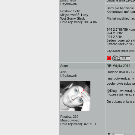
porsche89
Dodane dnia 29-11
Użytkownik
Sami nie będziecie
Postów:
1218
Kociołkowa coś tam
Miejscowość:
Łazy
Woj.Górny Śląsk
Michał myśli jecha
Data rejestracji:
30.04.06
944 2,7 '86/'89 kom
924 2.0 '82
944 2,5 '84
Jeden rower górski
Czarna taczka '06
Edytowane przez
por
Autor
RE: Wigilia 2014
Ania
Dodane dnia 05-12
Użytkownik
i my potwierdzamy
osoby dwie (plus pe
@Długi - wczoraj n
możesz już teraz s
Do zobaczenia w s
Postów:
219
Miejscowość:
Data rejestracji:
02.09.11