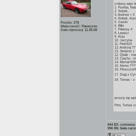
zróbmy więc li
1. Pumba, Nata
2. Sobek,
3. Andrew + 3
4. Robek, Koci
5. Gaziki
Postów:
279
6. Biłki
Miejscowość:
Piaseczno
7. Pilatusy 4
Data rejestracji:
11.05.09
8. Lepacz
9. Kraz
10. Jarzyna
11. Piotr924
12. Andrzej 77
13. Simprez z 
12. Qbak - ma
13. Ciachu - 
14. Michał 928
15. Nemo ???
16. PieszczoH
17. Dugi z Cy
18. Tomas - z
proszę się wpi
Pimi, Tomas c
944 82r. czerwona
996 99r. biała carre