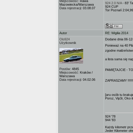
Miejscowość:
Rawa
924 2.0 N/A
- 83' 
Mazowiecka/Warszawa
924 CUP
Data rejestracji:
03.08.07
Tor Poznań 2:04,9
Autor
RE: Wigilia 2014
Olo924
Dodane dnia 06-12
Użytkownik
Ponieważ na 40 Pila
zgodne małżeństwo
a lista sama się n
Postów:
4845
PAMIĘTAJCIE - TO
Miejscowość:
Kraków /
Warszawa
Data rejestracji:
04.02.06
ZAPRASZAMY !!!!!!!!!!
[aru osób tu brakuje
Porsz, Vip3r, Oko i
924 '78
944 '83
Każdy kilometr prz
Jeder Kilometer ohn