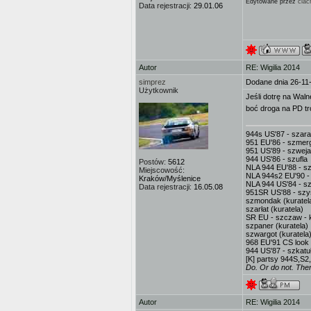
Edytowane przez
ciac
Data rejestracji:
29.01.06
Autor
RE: Wigilia 2014
simprez
Dodane dnia 26-11
Użytkownik
Jeśli dotrę na Wal
boć droga na PD t
944s US'87 - szar
951 EU'86 - szmerg
951 US'89 - szweja
944 US'86 - szufla
Postów:
5612
NLA 944 EU'88 - sz
Miejscowość:
NLA 944s2 EU'90 -
Kraków/Myślenice
NLA 944 US'84 - sz
Data rejestracji:
16.05.08
951SR US'88 - sz
szmondak (kuratel
szarłat (kuratela)
SR EU - szczaw - k
szpaner (kuratela)
szwargot (kuratela
968 EU'91 CS look 
944 US'87 - szkatuł
[K] partsy 944S,S2
Do. Or do not. There
Autor
RE: Wigilia 2014