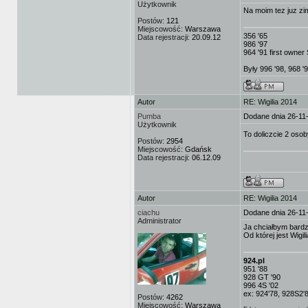
Użytkownik
Na moim tez juz zi
Postów:
121
Miejscowość:
Warszawa
356 '65
Data rejestracji:
20.09.12
986 '97
964 '91 first owne
Były 996 '98, 968 '
Autor
RE: Wigilia 2014
Pumba
Dodane dnia 26-11
Użytkownik
To doliczcie 2 os
Postów:
2954
Miejscowość:
Gdańsk
Data rejestracji:
06.12.09
Autor
RE: Wigilia 2014
ciachu
Dodane dnia 26-11
Administrator
Ja chciałbym bardz
Od której jest Wigil
924.pl
951 '88
928 GT '90
996 4S '02
ex: 924'78, 928S2'
Postów:
4262
Miejscowość:
Warszawa