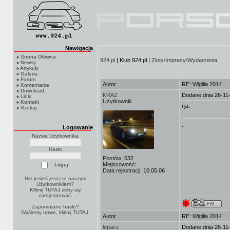
Nawigacja
Strona Główna
924.pl
| Klub 924.pl |
Zloty/Imprezy/Wydarzenia
Newsy
Artykuły
Galeria
Forum
Autor
RE: Wigilia 2014
Komentarze
Download
KRAZ
Dodane dnia 26-11
Linki
Użytkownik
Kontakt
i ja.
Szukaj
.
Logowanie
Nazwa Użytkownika
Hasło
Postów:
532
Miejscowość:
Data rejestracji:
10.05.06
Nie jesteś jeszcze naszym
Użytkownikiem?
Kilknij TUTAJ
żeby się
zarejestrować.
Zapomniane hasło?
Wyślemy nowe, kliknij
TUTAJ
.
Autor
RE: Wigilia 2014
lepacz
Dodane dnia 26-11