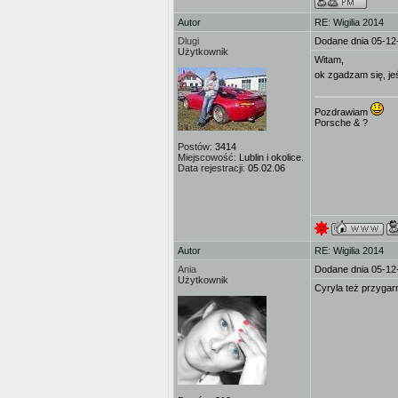
Autor
RE: Wigilia 2014
Dlugi
Dodane dnia 05-12
Użytkownik
Witam,
ok zgadzam się, je
Pozdrawiam
Porsche & ?
Postów:
3414
Miejscowość:
Lublin i okolice.
Data rejestracji:
05.02.06
Autor
RE: Wigilia 2014
Ania
Dodane dnia 05-12
Użytkownik
Cyryla też przygar