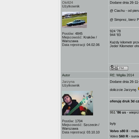
Olo924
Dodane dnia 26-11
Użytkownik
@ Ciachu - od pierw
@ Simprez, bierz P
924 '78
Postów:
4845
944 '83
Miejscowość:
Kraków /
Warszawa
Każdy kilometr prz
Data rejestracji:
04.02.06
Jeder Kilometer ohn
Autor
RE: Wigilia 2014
Jarzyna
Dodane dnia 26-11
Użytkownik
doliczcie Jarzynę.
oferuję druk 3d cz
_______________
951
'86 us
- wieprz
Postów:
1704
były
Miejscowość:
Szczecin /
Warszawa
Volvo s80 II
- mdła 
Data rejestracji:
03.10.10
Volvo
S60 R
- suro