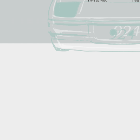
944 S2 Wroc
[762]