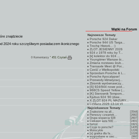
Wątki na Forum
Najnowsze Tematy
tóre znajdziecie
Porsche 924 Dakar
Porsche 944 US Targa...
t od 2024 roku szczęśliwym posiadaczem ikonicznego
Trochę Historii... :)
ZLOT JESIENNY 2026
924 z 1978 roku by T...
[k] kolektor do 924 ...
0 Komentarzy
ˇ 451 Czytań
Youngtimer Warsaw śr...
Zmiana rozstawu śrub...
Transaxle Meet @ Por...
Cześć z Wielkopolski
Sprzedam Porsche & L...
Porsche Apocalypse!
Przewody klimatyzacj...
Zbiornik wyrównawczy...
[S] 924/944 nowe pod...
968CS Speed Yellow (...
[K] Sterownik Tempom...
Kjubus 924 '80 (daw...
X ZLOT 924 PL MAZURY...
LeMans 2026 13-14 VI
Najciekawsze Tematy
Znalezione na all...
[3544]
Pierwszy czwartek...
[2682]
Grupa wsparcia 928
[2607]
Ciekawe auta NIE ...
[2401]
humor
[1921]
Czyje to porsche?
[1435]
Motocykle
[1226]
[s] gratka dla fa...
[1028]
wygrzebane w siec...
[992]