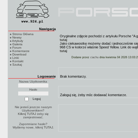
Nawigacja
Strona Główna
Oryginalne zdjęcie pochodzi z artykułu Porsche "A gui
Newsy
tutaj
Artykuły
Jako ciekawostkę możemy dodać i jednocześnie się 
Galeria
968 CS w kolorze właśnie Speed Yellow. Link do wąt
Forum
tutaj
Komentarze
Download
Dodane przez
ciachu
dnia kwietnia 04 2026 13:03:2
Linki
Kontakt
Szukaj
Logowanie
Brak komentarzy.
Nazwa Użytkownika
Hasło
Zaloguj się, żeby móc dodawać komentarze.
Nie jesteś jeszcze naszym
Użytkownikiem?
Kilknij TUTAJ
żeby się
zarejestrować.
Zapomniane hasło?
Wyślemy nowe, kliknij
TUTAJ
.