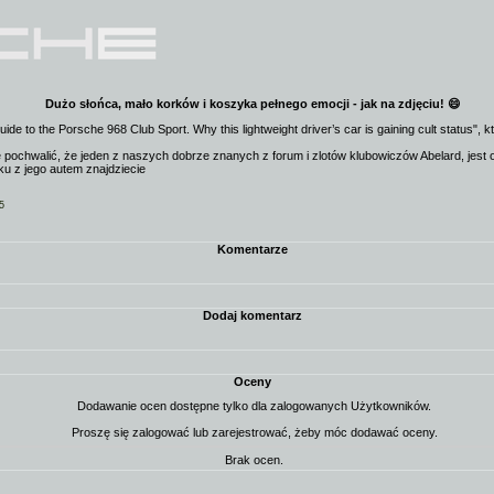
Dużo słońca, mało korków i koszyka pełnego emocji - jak na zdjęciu! 😄
de to the Porsche 968 Club Sport. Why this lightweight driver’s car is gaining cult status", k
pochwalić, że jeden z naszych dobrze znanych z forum i zlotów klubowiczów Abelard, jes
ku z jego autem znajdziecie
5
Komentarze
Dodaj komentarz
Oceny
Dodawanie ocen dostępne tylko dla zalogowanych Użytkowników.
Proszę się zalogować lub zarejestrować, żeby móc dodawać oceny.
Brak ocen.