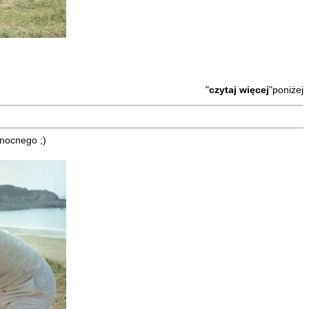
"
czytaj więcej
"poniżej
anocnego ;)