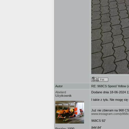
Autor
RE: 968CS Speed Yellow 
Abelard
Dodane dnia 18-06-2024 1
Użytkownik
I takie z tyłu. Nie mogę 
Już nie zbieram na 968 CS
www.instagram.com/p968
968CS 92'
944 84'
Postów:
1000