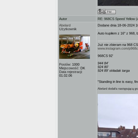
Autor
RE: 968CS Speed Yellow 
Abelard
Dodane dnia 18-06-2024 1
Użytkownik
Auto kupiłem z 16" z 968,
Już nie zbieram na 968 CS
www.instagram.com/p968
968CS 92'
944 84'
Postów:
1000
924 80'
Miejscowość:
DK
924 89' składak targa
Data rejestracji:
01.02.06
"Standing in line is easy, fi
Abelard dodał/a następującą gra