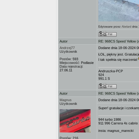
Edytowane przez
Abelard
dnia 
Autor
RE: 968CS Speed Yellow 
Andrzej77
Dodane dnia 18-06-2024 0
Użytkownik
ŁOŁ, piękny jest. Gratulacj
Postów:
593
I tak spełnia się marzenia!
Miejscowość:
Podlasie
Data rejestracji:
27.06.11
Andruszka-PCP
924
991.1 S
Autor
RE: 968CS Speed Yellow 
Magnus
Dodane dnia 18-06-2024 0
Użytkownik
Super! gratulacje i czekam
944 turbo 1986
911 996 Carrera 4s cabrio
insta: magnus_marecki
Postów:
216