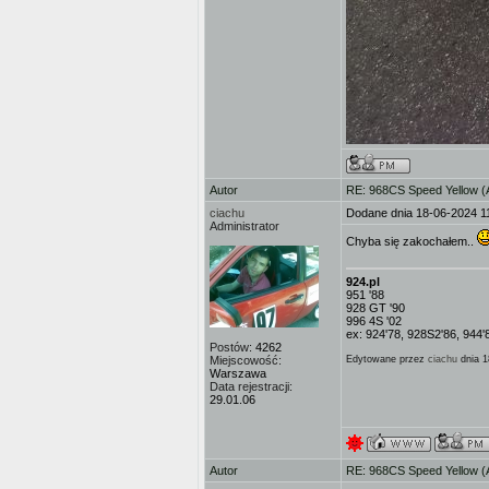
Autor
RE: 968CS Speed Yellow 
ciachu
Dodane dnia 18-06-2024 1
Administrator
Chyba się zakochałem..
924.pl
951 '88
928 GT '90
996 4S '02
ex: 924'78, 928S2'86, 944'
Postów:
4262
Miejscowość:
Edytowane przez
ciachu
dnia 1
Warszawa
Data rejestracji:
29.01.06
Autor
RE: 968CS Speed Yellow 