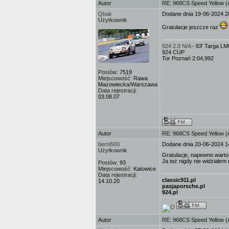
Autor
RE: 968CS Speed Yellow 
Qbak
Dodane dnia 19-06-2024 2
Użytkownik
Gratulacje jeszcze raz
924 2.0 N/A
- 83' Targa L
924 CUP
Tor Poznań 2:04,992
Postów:
7519
Miejscowość:
Rawa
Mazowiecka/Warszawa
Data rejestracji:
03.08.07
Autor
RE: 968CS Speed Yellow 
berni500
Dodane dnia 20-06-2024 1
Użytkownik
Gratulacje, napewno warto
Ja też nigdy nie widziałem
Postów:
93
Miejscowość:
Katowice
Data rejestracji:
classic911.pl
14.10.20
pasjaporsche.pl
924.pl
Autor
RE: 968CS Speed Yellow 