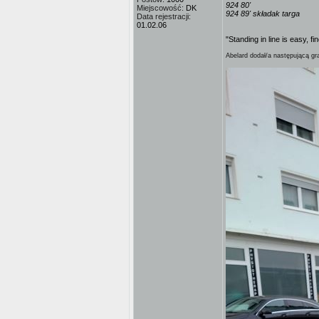
924 80'
Miejscowość:
DK
924 89' składak targa
Data rejestracji:
01.02.06
"Standing in line is easy, fi
Abelard dodał/a następującą gra