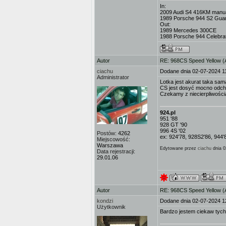
In:
2009 Audi S4 416KM manua
1989 Porsche 944 S2 Gua
Out:
1989 Mercedes 300CE
1988 Porsche 944 Celebrat
Autor
RE: 968CS Speed Yellow 
ciachu
Dodane dnia 02-07-2024 1
Administrator
Lotka jest akurat taka sam
CS jest dosyć mocno odch
Czekamy z niecierpliwości
924.pl
951 '88
928 GT '90
996 4S '02
Postów:
4262
ex: 924'78, 928S2'86, 944'
Miejscowość:
Warszawa
Edytowane przez
ciachu
dnia 0
Data rejestracji:
29.01.06
Autor
RE: 968CS Speed Yellow 
kondzi
Dodane dnia 02-07-2024 1
Użytkownik
Bardzo jestem ciekaw tyc