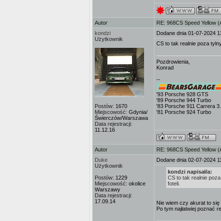
Autor
RE: 968CS Speed Yellow 
kondzi
Dodane dnia 01-07-2024 1
Użytkownik
CS to tak realnie poza tyl
Pozdrowienia,
Konrad
--
'93 Porsche 928 GTS
'89 Porsche 944 Turbo
Postów:
1670
'83 Porsche 911 Carrera 3
Miejscowość:
Gdynia/
'81 Porsche 924 Turbo
Świerczów/Warszawa
Data rejestracji:
11.12.16
Autor
RE: 968CS Speed Yellow 
Duke
Dodane dnia 02-07-2024 1
Użytkownik
kondzi napisał/a:
Postów:
1229
CS to tak realnie poz
Miejscowość:
okolice
foteli.
Warszawy
Data rejestracji:
17.09.14
Nie wiem czy akurat to się 
Po tym najłatwiej poznać re