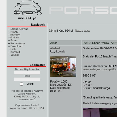
Nawigacja
Strona Główna
924.pl
| Klub 924.pl |
Nasze auta
Newsy
Artykuły
Galeria
Forum
Autor
968CS Speed Yellow (A&E
Komentarze
Download
Abelard
Dodane dnia 18-06-2024 0
Linki
Użytkownik
Kontakt
Szukaj
Stało się. Po 16 latach "m
Logowanie
Już nie zbieram na 968 CS
Nazwa Użytkownika
www.instagram.com/p968
968CS 92'
Hasło
Postów:
1000
944 84'
Miejscowość:
DK
924 80'
Data rejestracji:
924 89' składak targa
Nie jesteś jeszcze naszym
01.02.06
Użytkownikiem?
Kilknij TUTAJ
żeby się
"Standing in line is easy, fi
zarejestrować.
Abelard dodał/a następującą gra
Zapomniane hasło?
Wyślemy nowe, kliknij
TUTAJ
.