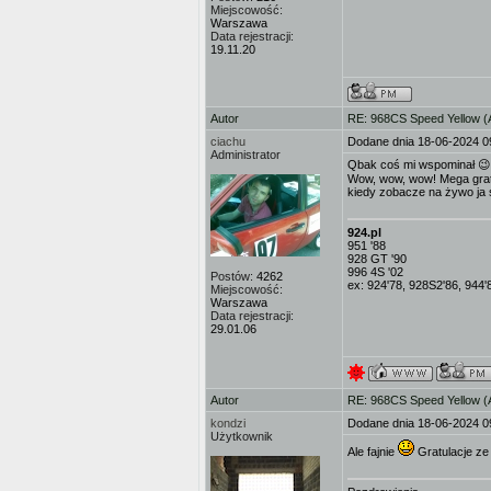
Miejscowość:
Warszawa
Data rejestracji:
19.11.20
Autor
RE: 968CS Speed Yellow 
ciachu
Dodane dnia 18-06-2024 0
Administrator
Qbak coś mi wspominał 😉,
Wow, wow, wow! Mega gratul
kiedy zobacze na żywo ja 
924.pl
951 '88
928 GT '90
996 4S '02
Postów:
4262
ex: 924'78, 928S2'86, 944'
Miejscowość:
Warszawa
Data rejestracji:
29.01.06
Autor
RE: 968CS Speed Yellow 
kondzi
Dodane dnia 18-06-2024 0
Użytkownik
Ale fajnie
Gratulacje ze 