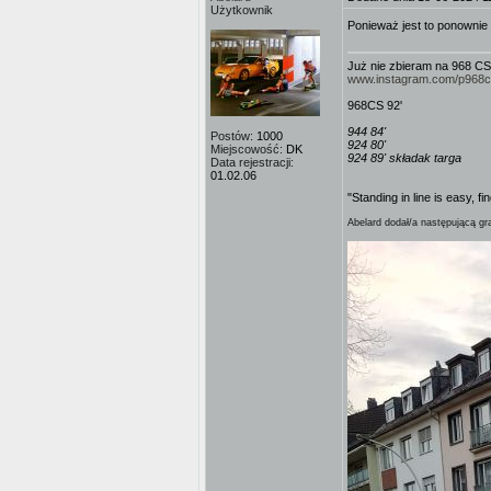
Użytkownik
Ponieważ jest to ponownie
Już nie zbieram na 968 CS
www.instagram.com/p968
968CS 92'
944 84'
Postów:
1000
924 80'
Miejscowość:
DK
924 89' składak targa
Data rejestracji:
01.02.06
"Standing in line is easy, fi
Abelard dodał/a następującą gra