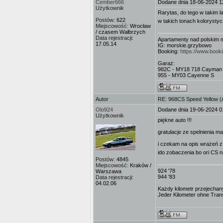
Cember666
Dodane dnia 18-06-2024 1
Użytkownik
Rarytas, do tego w takim l
Postów:
622
w takich tonach koloryst
Miejscowość:
Wrocław
/ czasem Wałbrzych
Data rejestracji:
Apartamenty nad polskim 
17.05.14
IG: morskie.grzybowo
Booking:
https://www.boo
Garaż:
982C - MY18 718 Cayman
955 - MY03 Cayenne S
Autor
RE: 968CS Speed Yellow 
Olo924
Dodane dnia 19-06-2024 0
Użytkownik
piękne auto !!!
gratulacje ze spelnienia ma
i czekam na opis wrażeń z
ido zobaczenia bo ori CS 
Postów:
4845
Miejscowość:
Kraków /
924 '78
Warszawa
944 '83
Data rejestracji:
04.02.06
Każdy kilometr przejechany
Jeder Kilometer ohne Transe