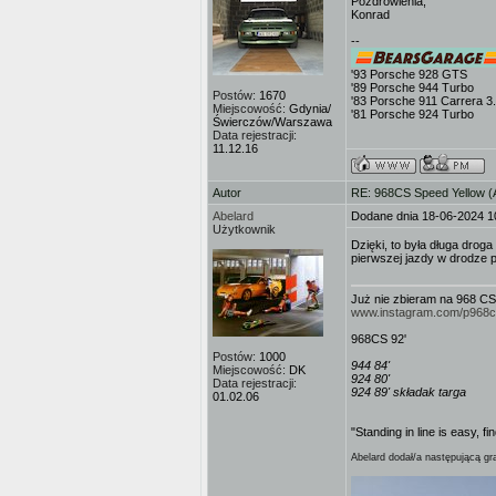
Pozdrowienia,
Konrad
--
'93 Porsche 928 GTS
'89 Porsche 944 Turbo
Postów:
1670
'83 Porsche 911 Carrera 3
Miejscowość:
Gdynia/
'81 Porsche 924 Turbo
Świerczów/Warszawa
Data rejestracji:
11.12.16
Autor
RE: 968CS Speed Yellow 
Abelard
Dodane dnia 18-06-2024 1
Użytkownik
Dzięki, to była długa droga
pierwszej jazdy w drodze p
Już nie zbieram na 968 CS
www.instagram.com/p968
968CS 92'
Postów:
1000
944 84'
Miejscowość:
DK
924 80'
Data rejestracji:
924 89' składak targa
01.02.06
"Standing in line is easy, fi
Abelard dodał/a następującą gra