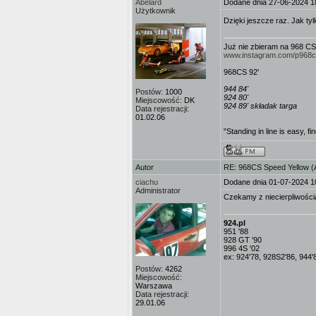
Abelard
Dodane dnia 27-06-2024 1
Użytkownik
Dzięki jeszcze raz. Jak tyl
Już nie zbieram na 968 CS
www.instagram.com/p968
968CS 92'
944 84'
Postów:
1000
924 80'
Miejscowość:
DK
924 89' składak targa
Data rejestracji:
01.02.06
"Standing in line is easy, fi
Autor
RE: 968CS Speed Yellow 
ciachu
Dodane dnia 01-07-2024 1
Administrator
Czekamy z niecierpliwości
924.pl
951 '88
928 GT '90
996 4S '02
ex: 924'78, 928S2'86, 944'
Postów:
4262
Miejscowość:
Warszawa
Data rejestracji:
29.01.06