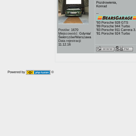
Pozdrowienia,
Konrad
--
'93 Porsche 928 GTS
'89 Porsche 944 Turbo
Postów:
1670
'83 Porsche 911 Carrera 3
Miejscowość:
Gdynia/
'81 Porsche 924 Turbo
Świerczów/Warszawa
Data rejestracji:
11.12.16
Powered by
©