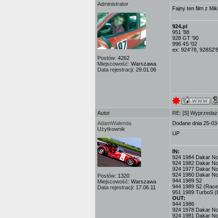
Administrator
Fajny ten film z Mi
924.pl
951 '88
928 GT '90
996 4S '02
ex: 924'78, 928S2'
Postów:
4262
Miejscowość:
Warszawa
Data rejestracji:
29.01.06
Autor
RE: [S] Wyprzeda
AdamWalenda
Dodane dnia 25-03
Użytkownik
UP
IN:
924 1984 Dakar No.3
924 1982 Dakar No
924 1977 Dakar No.
924 1980 Dakar No
Postów:
1320
944 1989 S2
Miejscowość:
Warszawa
944 1989 S2 (Race
Data rejestracji:
17.06.11
951 1989 TurboS (
OUT:
944 1986
924 1978 Dakar No.
924 1981 Dakar No