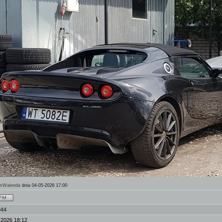
mWalenda
dnia 04-05-2026 17:00
944
-2026 18:12