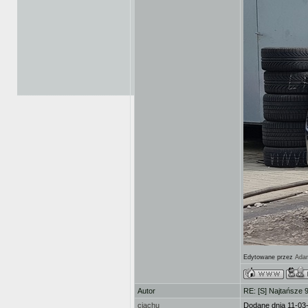
Edytowane przez
Ada
Autor
RE: [S] Najtańsze 
ciachu
Dodane dnia 11-03