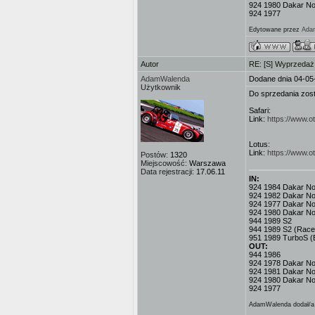
924 1980 Dakar No
924 1977
Edytowane przez
Ada
Autor
RE: [S] Wyprzeda
AdamWalenda
Dodane dnia 04-05
Użytkownik
Do sprzedania zosta
Safari:
Link:
https://www.
Lotus:
Link:
https://www.o
Postów:
1320
Miejscowość:
Warszawa
Data rejestracji:
17.06.11
IN:
924 1984 Dakar No.3
924 1982 Dakar No
924 1977 Dakar No.
924 1980 Dakar No
944 1989 S2
944 1989 S2 (Race
951 1989 TurboS (
OUT:
944 1986
924 1978 Dakar No.
924 1981 Dakar No
924 1980 Dakar No
924 1977
AdamWalenda dodał/a 