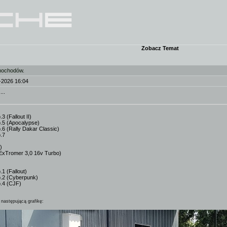
Zobacz Temat
mochodów.
-2026 16:04
..
 (Fallout II)
.5 (Apocalypse)
6 (Rally Dakar Classic)
.7
)
ExTromer 3,0 16v Turbo)
1 (Fallout)
.2 (Cyberpunk)
.4 (CJF)
następującą grafikę: