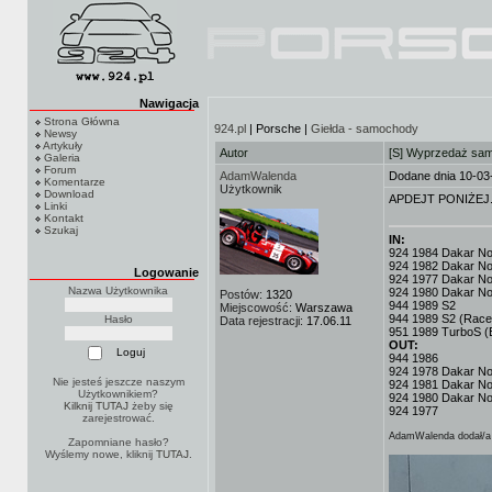
Nawigacja
Strona Główna
924.pl
| Porsche |
Giełda - samochody
Newsy
Artykuły
Autor
[S] Wyprzedaż sa
Galeria
Forum
AdamWalenda
Dodane dnia 10-03
Komentarze
Użytkownik
Download
APDEJT PONIŻEJ..
Linki
Kontakt
Szukaj
IN:
924 1984 Dakar No.3
924 1982 Dakar No
Logowanie
924 1977 Dakar No.
Nazwa Użytkownika
924 1980 Dakar No
Postów:
1320
944 1989 S2
Miejscowość:
Warszawa
944 1989 S2 (Race
Hasło
Data rejestracji:
17.06.11
951 1989 TurboS (
OUT:
944 1986
924 1978 Dakar No.
Nie jesteś jeszcze naszym
924 1981 Dakar No
Użytkownikiem?
924 1980 Dakar No
Kilknij TUTAJ
żeby się
924 1977
zarejestrować.
AdamWalenda dodał/a 
Zapomniane hasło?
Wyślemy nowe, kliknij
TUTAJ
.