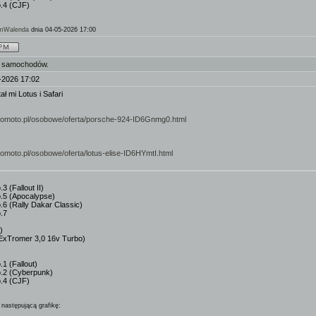
.4 (CJF)
mWalenda
dnia 04-05-2026 17:00
ż samochodów.
-2026 17:02
ł mi Lotus i Safari
otomoto.pl/osobowe/oferta/porsche-924-ID6Gnmg0.html
tomoto.pl/osobowe/oferta/lotus-elise-ID6HYmtI.html
 (Fallout II)
.5 (Apocalypse)
6 (Rally Dakar Classic)
.7
)
ExTromer 3,0 16v Turbo)
1 (Fallout)
.2 (Cyberpunk)
.4 (CJF)
następującą grafikę: