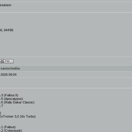
kiciukiem
86, 944'86
ż samochodów.
-2026 09:04
 (Fallout II)
.5 (Apocalypse)
6 (Rally Dakar Classic)
.7
)
ExTromer 3,0 16v Turbo)
1 (Fallout)
.2 (Cyberpunk)