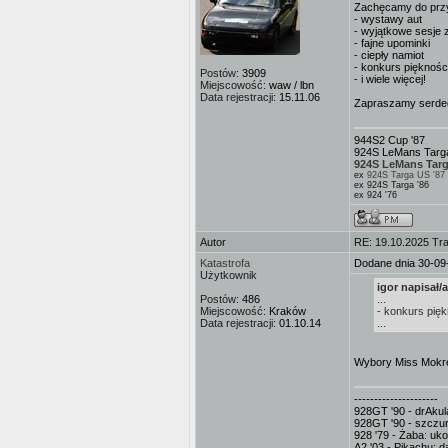
Zachęcamy do przyj
- wystawy aut
- wyjątkowe sesje 
- fajne upominki
- ciepły namiot
- konkurs pięknośc
Postów:
3909
- i wiele więcej!
Miejscowość:
waw / lbn
Data rejestracji:
15.11.06
Zapraszamy serde
944S2 Cup '87
924S LeMans Targa
924S LeMans Targ
ex
924S Targa US '87
ex 924S Targa '86
ex 924 '76
Autor
RE: 19.10.2025 Tra
Katastrofa
Dodane dnia 30-09
Użytkownik
igor napisał/a
Postów:
486
...
Miejscowość:
Kraków
- konkurs pięk
Data rejestracji:
01.10.14
...
Wybory Miss Mokre
---------------------
928GT '90 - drAkula
928GT '90 - szczur
928 '79 - Żaba: uk
A2 '03 - Pikachu: d