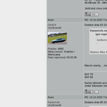
A6 Allroad '20 - Al
Jeśli ktoś chce zo
Autor
RE: 19.10.2025 Tra
Olo924
Dodane dnia 03-10
Użytkownik
Katastrofa na
igor napi
...
- konkurs
...
Postów:
4845
Miejscowość:
Kraków /
Wybory Miss M
Warszawa
Data rejestracji:
04.02.06
Marcin startuj ... m
924 '78
944 '83
Każdy kilometr prz
Jeder Kilometer ohn
Autor
RE: 19.10.2025 Tra
Katastrofa
Dodane dnia 08-10
Użytkownik