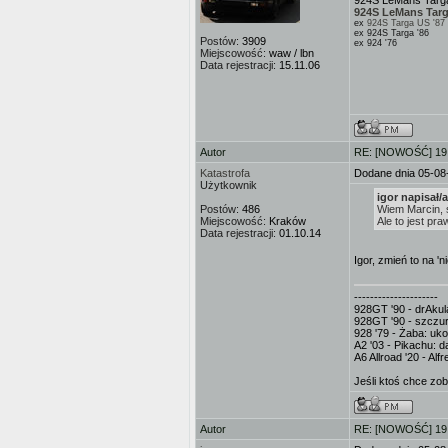
924S LeMans Targa
924S LeMans Targ
ex
924S Targa US '87
ex 924S Targa '86
Postów:
3909
ex 924 '76
Miejscowość:
waw / lbn
Data rejestracji:
15.11.06
Autor
RE: [NOWOŚĆ] 19.
Katastrofa
Dodane dnia 05-08
Użytkownik
igor napisał/a
Postów:
486
Wiem Marcin, 
Miejscowość:
Kraków
Ale to jest pr
Data rejestracji:
01.10.14
Igor, zmień to na 'n
---------------------
928GT '90 - drAkula
928GT '90 - szczur
928 '79 - Żaba: uk
A2 '03 - Pikachu: d
A6 Allroad '20 - Al
Jeśli ktoś chce zo
Autor
RE: [NOWOŚĆ] 19.