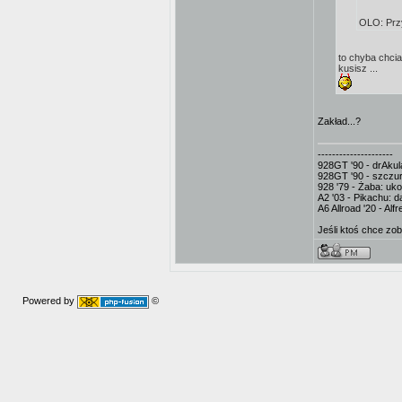
OLO: Przy
to chyba chci
kusisz ...
Zakład...?
---------------------
928GT '90 - drAkula
928GT '90 - szczur
928 '79 - Żaba: uk
A2 '03 - Pikachu: d
A6 Allroad '20 - Al
Jeśli ktoś chce zo
Powered by
©