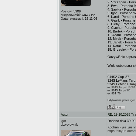
2. Szczepan - Por
3. Ewa - Porsche 
4. Sawka - Porsch
Postów:
3909
5. Igor - Porsche 
Miejscowość:
waw / lbn
6. Karol - Porsche
Data rejestracji:
15.11.06
7. Gazik - Porsche
8. Cichy - Porsche
9. Ciachu - Porsc
10. Bartek - Porsc
11. Adam - Porsch
12. Mirek - Porsch
13. Janek - Porsch
14. Rafał - Porsch
15. Grzesiek - Por
Oczywiście zaprasz
Wiele osób stara si
944S2 Cup '87
924S LeMans Targa
924S LeMans Targ
ex
924S Targa US '87
ex 924S Targa '86
ex 924 '76
Edytowane przez
igor
Autor
RE: 19.10.2025 Tra
igor
Dodane dnia 30-09
Użytkownik
Kochani - jest już 
https://tinyurl.com/