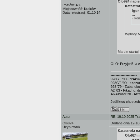
Olo924 napisa
Postów:
486
Katastrof
Miejscowość:
Kraków
igor 
Data rejestracji:
01.10.14
...
- ko
...
Wybory M
Marcin startuj 
OLO: Przyjedź, a w
---------------------
928GT '90 - drAkula
928GT '90 - szczur
928 '79 - Żaba: uk
A2 '03 - Pikachu: d
A6 Allroad '20 - Al
Jeśli ktoś chce zo
Autor
RE: 19.10.2025 Tra
Olo924
Dodane dnia 12-10
Użytkownik
Katastrofa na
Olo924 n