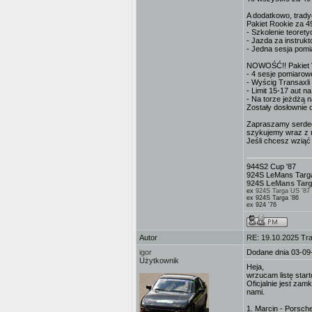
A dodatkowo, trady
Pakiet Rookie za 4
- Szkolenie teoret
- Jazda za instruk
- Jedna sesja pomi
NOWOŚĆ!! Pakiet Ve
- 4 sesje pomiarow
- Wyścig Transaxli 
- Limit 15-17 aut na
- Na torze jeżdżą 
Zostały dosłownie o
Zapraszamy serdecz
szykujemy wraz z 
Jeśli chcesz wziąć
944S2 Cup '87
924S LeMans Targa
924S LeMans Targ
ex
924S Targa US '87
ex 924S Targa '86
ex 924 '76
Autor
RE: 19.10.2025 Tra
igor
Dodane dnia 03-09
Użytkownik
Heja,
wrzucam listę star
Oficjalnie jest zam
nami.
1. Marcin - Porsc