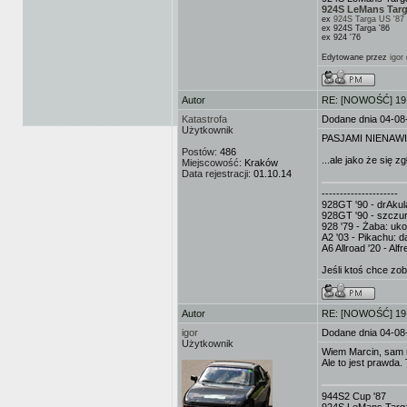
924S LeMans Targ
ex
924S Targa US '87
ex 924S Targa '86
ex 924 '76
Edytowane przez
igor
Autor
RE: [NOWOŚĆ] 19.
Katastrofa
Dodane dnia 04-08
Użytkownik
PASJAMI NIENAWIDZĘ
Postów:
486
...ale jako że się 
Miejscowość:
Kraków
Data rejestracji:
01.10.14
---------------------
928GT '90 - drAkula
928GT '90 - szczur
928 '79 - Żaba: uk
A2 '03 - Pikachu: d
A6 Allroad '20 - Al
Jeśli ktoś chce zo
Autor
RE: [NOWOŚĆ] 19.
igor
Dodane dnia 04-08
Użytkownik
Wiem Marcin, sam 
Ale to jest prawda.
944S2 Cup '87