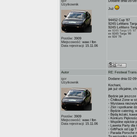
igor
Dodane dnia 05-08
Użytkownik
Już
944S2 Cup '87
924S LeMans Targa
924S LeMans Targ
ex
924S Targa US '87
ex 924S Targa '86
ex 924 '76
Postów:
3909
Miejscowość:
waw / lbn
Data rejestracji:
15.11.06
Autor
RE: Festiwal Trans
igor
Dodane dnia 02-09
Użytkownik
Kochani,
jak już oficjalnie,
Będzie jak jeszcze 
- Chillout Zone w s
- Wystawa niezwykł
- Zlot i spotkanie 
- Będzie catering, 
- Będą leżaki, kawa
Postów:
3909
- Konkurs Piękności
Miejscowość:
waw / lbn
- Wspólne epickie p
Data rejestracji:
15.11.06
- Laweta Party dla 
- GiftPack od Ligi T
- Parada Porsche na
To wszystko za 49 z