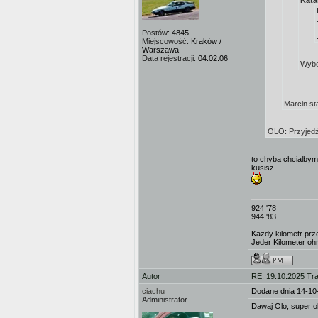
Kata
Postów:
4845
Miejscowość:
Kraków /
Warszawa
Data rejestracji:
04.02.06
Wybo
Marcin sta
OLO: Przyjedź,
to chyba chcialby
kusisz ...
924 '78
944 '83
Każdy kilometr prz
Jeder Kilometer ohn
Autor
RE: 19.10.2025 Tra
ciachu
Dodane dnia 14-10
Administrator
Dawaj Olo, super ok