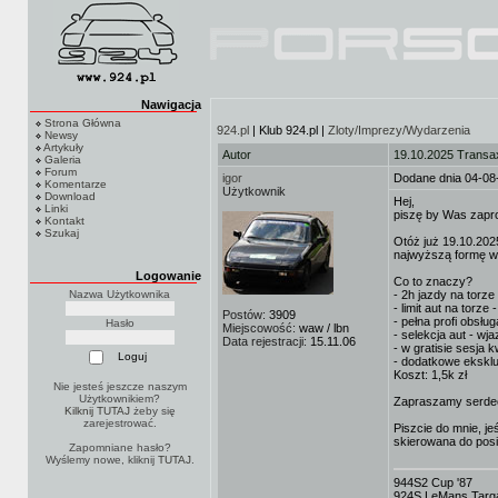
Nawigacja
Strona Główna
924.pl
| Klub 924.pl |
Zloty/Imprezy/Wydarzenia
Newsy
Artykuły
Autor
19.10.2025 Transax
Galeria
Forum
igor
Dodane dnia 04-08
Komentarze
Użytkownik
Download
Hej,
Linki
piszę by Was zapr
Kontakt
Szukaj
Otóż już 19.10.20
najwyższą formę wr
Logowanie
Co to znaczy?
Nazwa Użytkownika
- 2h jazdy na torze
- limit aut na torz
Postów:
3909
- pełna profi obsłu
Hasło
Miejscowość:
waw / lbn
- selekcja aut - wj
Data rejestracji:
15.11.06
- w gratisie sesja 
- dodatkowe eksklu
Koszt: 1,5k zł
Nie jesteś jeszcze naszym
Użytkownikiem?
Zapraszamy serdec
Kilknij TUTAJ
żeby się
zarejestrować.
Piszcie do mnie, je
skierowana do posi
Zapomniane hasło?
Wyślemy nowe, kliknij
TUTAJ
.
944S2 Cup '87
924S LeMans Targa