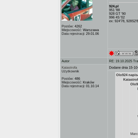
924.pl
951 '88
928 GT '90
996 4S '02
ex: 924'78, 928S2'
Postów:
4262
Miejscowość:
Warszawa
Data rejestracji:
29.01.06
Autor
RE: 19.10.2025 Tra
Katastrofa
Dodane dnia 15-10
Użytkownik
Olo924 napisa
Postów:
486
Katastrof
Miejscowość:
Kraków
Olo9
Data rejestracji:
01.10.14
Marci