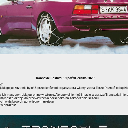
Transaxle Festival 19 października 2025!
e?
 jakiego jeszcze nie było! Z przecieków od organizatora wiemy, że na Torze Poznań odbędzie
, a ich maszyny robią ogromne wrażenie. Ale spokojnie - jeśli macie w garażu Transaxla i nie
To najlepsza okazja do przewietrzenia porschaka na zakończenie sezonu.
tych wyjątkowych aut w jednym miejscu.
j w obrazek!