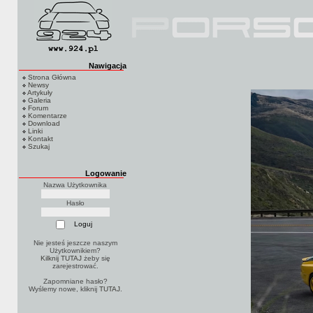
Nawigacja
Strona Główna
Newsy
Artykuły
Galeria
Forum
Komentarze
Download
Linki
Kontakt
Szukaj
Logowanie
Nazwa Użytkownika
Hasło
Nie jesteś jeszcze naszym
Użytkownikiem?
Kilknij TUTAJ
żeby się
zarejestrować.
Zapomniane hasło?
Wyślemy nowe, kliknij
TUTAJ
.