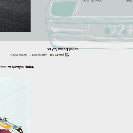
944 S2 Wroc
[762]
"
czytaj więcej
"poniżej
Czytaj więcej
ˇ
0 Komentarzy
ˇ 459 Czytań
metrami w Nowym Roku.