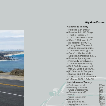
Wątki na Forum
Najnowsze Tematy
Porsche 924 Dakar
Porsche 944 US Targa...
Trochę Historii... :)
ZLOT JESIENNY 2026
924 z 1978 roku by T...
[k] kolektor do 924 ...
Youngtimer Warsaw śr...
Zmiana rozstawu śrub...
Transaxle Meet @ Por...
Cześć z Wielkopolski
Sprzedam Porsche & L...
Porsche Apocalypse!
Przewody klimatyzacj...
Zbiornik wyrównawczy...
[S] 924/944 nowe pod...
968CS Speed Yellow (...
[K] Sterownik Tempom...
Kjubus 924 '80 (daw...
X ZLOT 924 PL MAZURY...
LeMans 2026 13-14 VI
Najciekawsze Tematy
Znalezione na all...
[3544]
Pierwszy czwartek...
[2682]
Grupa wsparcia 928
[2607]
Ciekawe auta NIE ...
[2401]
humor
[1921]
Czyje to porsche?
[1435]
Motocykle
[1226]
[s] gratka dla fa...
[1028]
wygrzebane w siec...
[992]