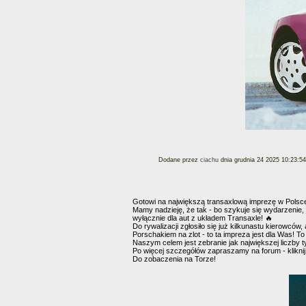
Dodane przez
ciachu
dnia grudnia 24 2025 10:23:54
Gotowi na największą transaxlową imprezę w Polsc
Mamy nadzieję, że tak - bo szykuje się wydarzenie,
wyłącznie dla aut z układem Transaxle! 🔥
Do rywalizacji zgłosiło się już kilkunastu kierowców
Porschakiem na zlot - to ta impreza jest dla Was! 
Naszym celem jest zebranie jak największej liczby 
Po więcej szczegółów zapraszamy na forum - klikni
Do zobaczenia na Torze!