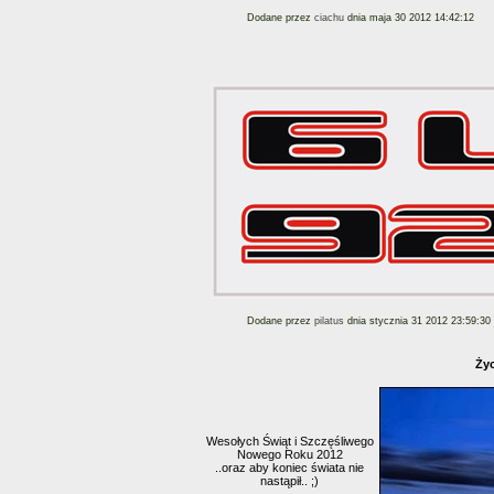
Dodane przez
ciachu
dnia maja 30 2012 14:42:12
Dodane przez
pilatus
dnia stycznia 31 2012 23:59:30
Życ
Wesołych Świąt i Szczęśliwego
Nowego Roku 2012
..oraz aby koniec świata nie
nastąpił.. ;)