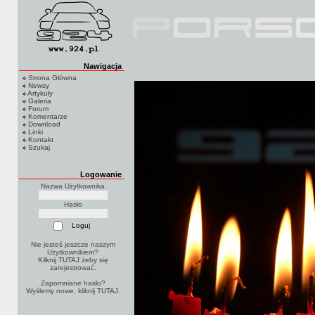
Nawigacja
Strona Główna
Newsy
Artykuły
Galeria
Forum
Komentarze
Download
Linki
Kontakt
Szukaj
Logowanie
Nazwa Użytkownika
Hasło
Nie jesteś jeszcze naszym
Użytkownikiem?
Kilknij TUTAJ
żeby się
zarejestrować.
Zapomniane hasło?
Wyślemy nowe, kliknij
TUTAJ
.