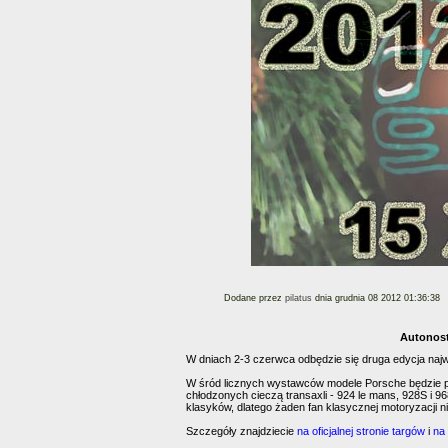
Dodane przez
pilatus
dnia grudnia 08 2012 01:36:38
Autonost
W dniach 2-3 czerwca odbędzie się druga edycja najw
W śród licznych wystawców modele Porsche będzie pr
chłodzonych cieczą transaxli - 924 le mans, 928S i 9
klasyków, dlatego żaden fan klasycznej motoryzacji 
Szczegóły znajdziecie
na oficjalnej stronie targów
i
na