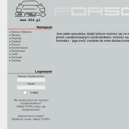
Nawigacja
Strona Główna
Jest wiele sposobów, dzięki którym możesz się ze
Newsy
jesteś zarejestrowanym użytkownikiem, możesz wy
Artykuły
formularz - jego treść zostanie do mnie dostarczon
Galeria
Forum
Komentarze
Download
Linki
Kontakt
Szukaj
Logowanie
Nazwa Użytkownika
Hasło
Nie jesteś jeszcze naszym
Użytkownikiem?
Kilknij TUTAJ
żeby się
zarejestrować.
Zapomniane hasło?
Wyślemy nowe, kliknij
TUTAJ
.