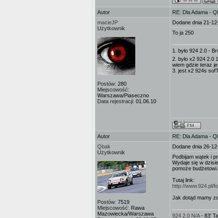
Autor
RE: Dla Adama - 
macieJP
Dodane dnia 21-12
Użytkownik
To ja 250
1. było 924 2.0 - B
2. było x2 924 2.0
wiem gdzie teraz je
3. jest x2 924s so
Postów:
280
Miejscowość:
Warszawa/Piaseczno
Data rejestracji:
01.06.10
Autor
RE: Dla Adama - 
Qbak
Dodane dnia 26-12
Użytkownik
Podbijam wątek i p
Wydaje się w dzisi
pomoże budżetowi
Tutaj link:
http://www.924.pl
Jak dotąd mamy zda
Postów:
7519
Miejscowość:
Rawa
Mazowiecka/Warszawa
924 2.0 N/A
- 83' 