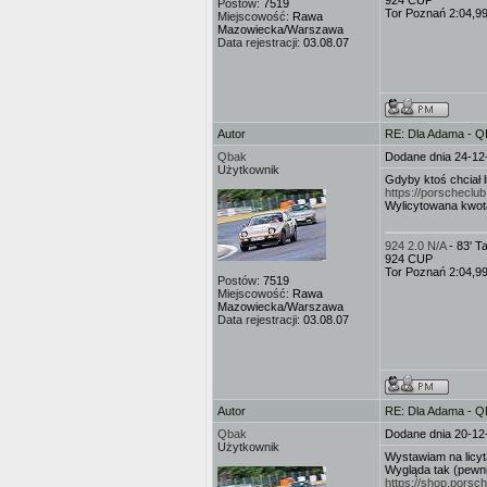
924 CUP
Postów:
7519
Tor Poznań 2:04,9
Miejscowość:
Rawa
Mazowiecka/Warszawa
Data rejestracji:
03.08.07
Autor
RE: Dla Adama - 
Qbak
Dodane dnia 24-12
Użytkownik
Gdyby ktoś chciał l
https://porscheclu
Wylicytowana kwota
924 2.0 N/A
- 83' 
924 CUP
Tor Poznań 2:04,9
Postów:
7519
Miejscowość:
Rawa
Mazowiecka/Warszawa
Data rejestracji:
03.08.07
Autor
RE: Dla Adama - 
Qbak
Dodane dnia 20-12
Użytkownik
Wystawiam na licyt
Wygląda tak (pewnie
https://shop.por