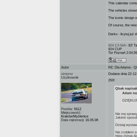
This calendar conta
The vehicles shown 
The iconic design o
Of course, the new 
Darku - licytuj już 
924 2.0 N/A
- 83' 
924 CUP
Tor Poznań 2:04,9
Autor
RE: Dla Adama - 
simprez
Dodane dnia 22-12
Użytkownik
250!
Qbak napisał
Adam nap
DZIĘKUJ
Postów:
5612
Miejscowość:
Nie ma spraw
Kraków/Myślenice
Jakimś sposob
Data rejestracji:
16.05.08
Dzisiaj wystaw
Nie zrobiłem z
https://shop.4