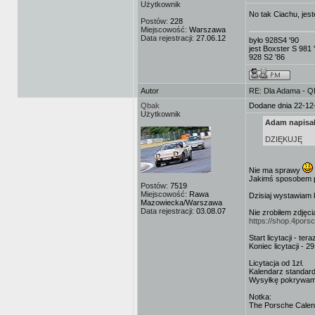
Użytkownik
No tak Ciachu, jest
Postów:
228
Miejscowość:
Warszawa
Data rejestracji:
27.06.12
było 928S4 '90
jest Boxster S 981 
928 S2 '86
Autor
RE: Dla Adama - 
Qbak
Dodane dnia 22-12
Użytkownik
Adam napisał
DZIĘKUJĘ
Nie ma sprawy
Jakimś sposobem p
Postów:
7519
Miejscowość:
Rawa
Dzisiaj wystawiam k
Mazowiecka/Warszawa
Data rejestracji:
03.08.07
Nie zrobiłem zdjęc
https://shop.4pors
Start licytacji - tera
Koniec licytacji - 
Licytacja od 1zł.
Kalendarz standard
Wysyłkę pokrywam j
Notka:
The Porsche Calenda