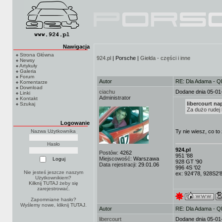
Nawigacja
Strona Główna
924.pl
| Porsche |
Giełda - części i inne
Newsy
Artykuły
Galeria
Forum
Autor
RE: Dla Adama - 
Komentarze
Download
ciachu
Dodane dnia 05-01
Linki
Administrator
Kontakt
libercourt nap
Szukaj
Za dużo rudej 
Logowanie
Nazwa Użytkownika
Ty nie wiesz, co to
Hasło
924.pl
Postów:
4262
951 '88
Miejscowość:
Warszawa
928 GT '90
Data rejestracji:
29.01.06
996 4S '02
Nie jesteś jeszcze naszym
ex: 924'78, 928S2'
Użytkownikiem?
Kilknij TUTAJ
żeby się
zarejestrować.
Zapomniane hasło?
Wyślemy nowe, kliknij
TUTAJ
.
Autor
RE: Dla Adama - 
libercourt
Dodane dnia 05-01