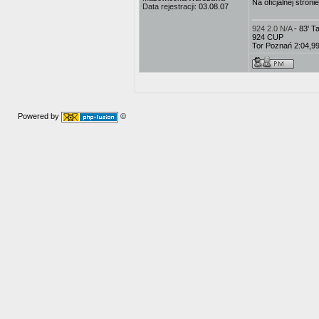
Na oficjalnej stron
Data rejestracji:
03.08.07
924 2.0 N/A
- 83' 
924 CUP
Tor Poznań 2:04,9
Powered by
©