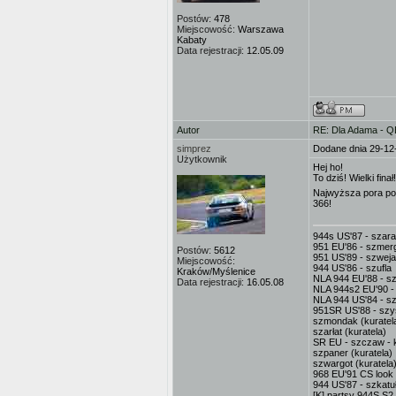
Postów:
478
Miejscowość:
Warszawa
Kabaty
Data rejestracji:
12.05.09
Autor
RE: Dla Adama - 
simprez
Dodane dnia 29-12
Użytkownik
Hej ho!
To dziś! Wielki finał!
Najwyższa pora p
366!
944s US'87 - szar
951 EU'86 - szmerg
Postów:
5612
951 US'89 - szweja
Miejscowość:
944 US'86 - szufla
Kraków/Myślenice
NLA 944 EU'88 - sz
Data rejestracji:
16.05.08
NLA 944s2 EU'90 -
NLA 944 US'84 - sz
951SR US'88 - sz
szmondak (kuratel
szarłat (kuratela)
SR EU - szczaw - k
szpaner (kuratela)
szwargot (kuratela
968 EU'91 CS look 
944 US'87 - szkatuł
[K] partsy 944S,S2