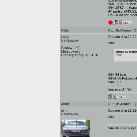
szwargot (kuratela
968 EU'91 CS look 
944 US'87 - szkatuł
[K] partsy 944S,S2
Do. Or do not. There
Autor
RE: Dla Adama - 
Legio
Dodane dnia 22-12
Użytkownik
300!
Postów:
142
Miejscowość:
simprez napis
Data rejestracji:
11.01.16
250!
924 '84 było
944S '88 Polizei by
944T '87
-----------
Impreza GT '98
Autor
RE: Dla Adama - 
pimi
Dodane dnia 22-12
Użytkownik
333
944 '86 śliczny był