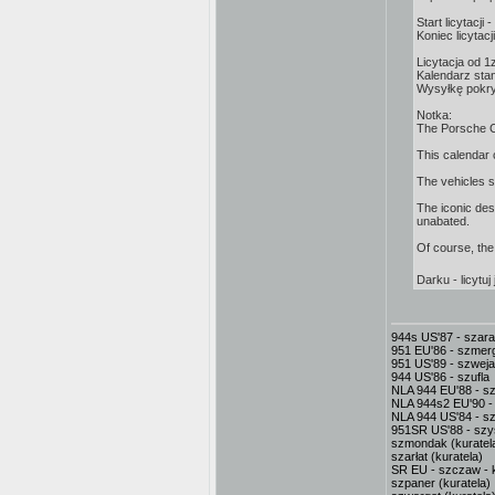
Start licytacji -
Koniec licytac
Licytacja od 1z
Kalendarz sta
Wysyłkę pokry
Notka:
The Porsche Ca
This calendar 
The vehicles s
The iconic des
unabated.
Of course, the
Darku - licytuj
944s US'87 - szar
951 EU'86 - szmerg
951 US'89 - szweja
944 US'86 - szufla
NLA 944 EU'88 - sz
NLA 944s2 EU'90 -
NLA 944 US'84 - sz
951SR US'88 - sz
szmondak (kuratel
szarłat (kuratela)
SR EU - szczaw - k
szpaner (kuratela)