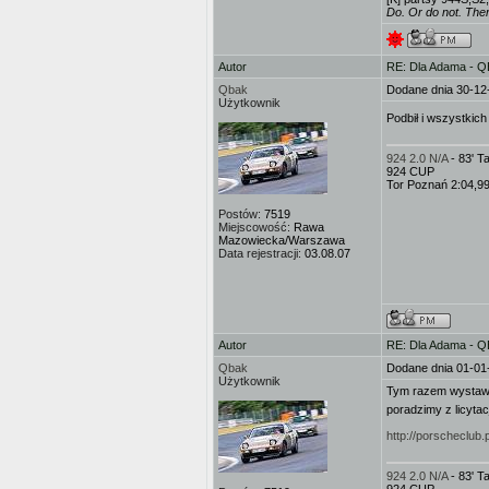
Do. Or do not. There
Autor
RE: Dla Adama - 
Qbak
Dodane dnia 30-12
Użytkownik
Podbił i wszystkich
924 2.0 N/A
- 83' 
924 CUP
Tor Poznań 2:04,9
Postów:
7519
Miejscowość:
Rawa
Mazowiecka/Warszawa
Data rejestracji:
03.08.07
Autor
RE: Dla Adama - 
Qbak
Dodane dnia 01-01
Użytkownik
Tym razem wystawił
poradzimy z licytac
http://porscheclub
924 2.0 N/A
- 83' 