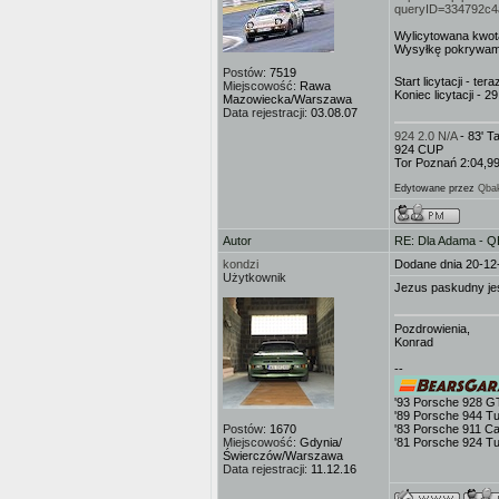
queryID=334792c
Wylicytowana kwota
Wysyłkę pokrywam j
Postów:
7519
Start licytacji - ter
Miejscowość:
Rawa
Koniec licytacji - 
Mazowiecka/Warszawa
Data rejestracji:
03.08.07
924 2.0 N/A
- 83' 
924 CUP
Tor Poznań 2:04,9
Edytowane przez
Qba
Autor
RE: Dla Adama - 
kondzi
Dodane dnia 20-12
Użytkownik
Jezus paskudny jes
Pozdrowienia,
Konrad
--
'93 Porsche 928 G
'89 Porsche 944 T
Postów:
1670
'83 Porsche 911 Ca
Miejscowość:
Gdynia/
'81 Porsche 924 T
Świerczów/Warszawa
Data rejestracji:
11.12.16