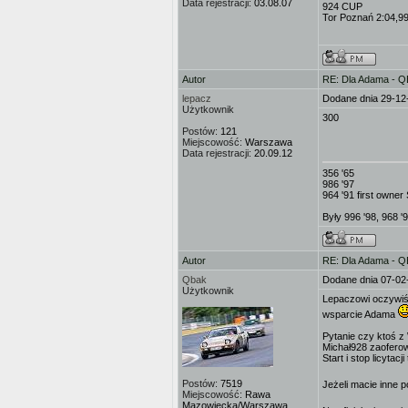
Data rejestracji:
03.08.07
924 CUP
Tor Poznań 2:04,9
Autor
RE: Dla Adama - 
lepacz
Dodane dnia 29-12
Użytkownik
300
Postów:
121
Miejscowość:
Warszawa
Data rejestracji:
20.09.12
356 '65
986 '97
964 '91 first owne
Były 996 '98, 968 '
Autor
RE: Dla Adama - 
Qbak
Dodane dnia 07-02
Użytkownik
Lepaczowi oczywiśc
wsparcie Adama
Pytanie czy ktoś z
Michał928 zaoferow
Start i stop licytacj
Postów:
7519
Jeżeli macie inne 
Miejscowość:
Rawa
Mazowiecka/Warszawa