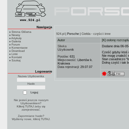
Nawigacja
Strona Główna
924.pl
| Porsche |
Giełda - części i inne
Newsy
Artykuły
Autor
[K] osłonę rozrząd
Galeria
Forum
Sliwka
Dodane dnia 06-05
Komentarze
Użytkownik
Download
Cześć gdyby ktoś m
Linki
Nie mogę znaleźć sw
Postów:
631
Kontakt
Stan zasadniczo "b
Miejscowość:
Libertów k.
Szukaj
Dolną część i tak b
Krakowa
Data rejestracji:
29.07.07
Logowanie
Nazwa Użytkownika
Hasło
Nie jesteś jeszcze naszym
Użytkownikiem?
Kilknij TUTAJ
żeby się
zarejestrować.
Zapomniane hasło?
Wyślemy nowe, kliknij
TUTAJ
.