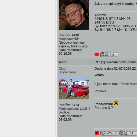
Jak zabezpieczyłeś śrubę, ż
Andrew
924S US '87 2.5 M44.07
944 '88 LY7U
Był Boxster '97 2.5 M96.20 
Był 944 '88 2.7 M44.11 LY7
Postów:
1490
Miejscowość:
Niegowonice, woj.
śląskie, blisko Łazy
Data rejestracji:
30.10.09
Autor
RE: [S] 924/944 nowe podusz
Dlugi
Dodane dnia 01-07-2026 22
Użytkownik
Witam,
o jaki come back Panie Ma
Pozdro!
Pozdrawiam
Postów:
3414
Porsche & ?
Miejscowość:
Lublin i
okolice.
Data rejestracji:
05.02.06