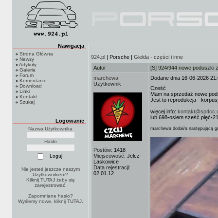
Nawigacja
Strona Główna
924.pl
| Porsche |
Giełda - części i inne
Newsy
Artykuły
Autor
[S] 924/944 nowe poduszki z
Galeria
Forum
marchewa
Dodane dnia 16-06-2026 21
Komentarze
Użytkownik
Download
Cześć
Linki
Mam na sprzedaż nowe podus
Kontakt
Jest to reprodukcja - korp
Szukaj
więcej info:
kontakt@sp4cc
lub 698-osiem sześć pięć-2
Logowanie
Nazwa Użytkownika
marchewa dodał/a następującą gr
Hasło
Postów:
1418
Miejscowość:
Jelcz-
Laskowice
Data rejestracji:
Nie jesteś jeszcze naszym
02.01.12
Użytkownikiem?
Kilknij TUTAJ
żeby się
zarejestrować.
Zapomniane hasło?
Wyślemy nowe, kliknij
TUTAJ
.