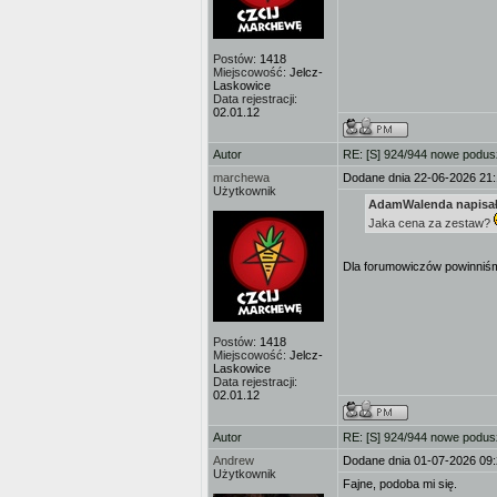
Postów:
1418
Miejscowość:
Jelcz-
Laskowice
Data rejestracji:
02.01.12
Autor
RE: [S] 924/944 nowe podusz
marchewa
Dodane dnia 22-06-2026 21
Użytkownik
AdamWalenda napisał
Jaka cena za zestaw?
Dla forumowiczów powinniśmy
Postów:
1418
Miejscowość:
Jelcz-
Laskowice
Data rejestracji:
02.01.12
Autor
RE: [S] 924/944 nowe podusz
Andrew
Dodane dnia 01-07-2026 09
Użytkownik
Fajne, podoba mi się.