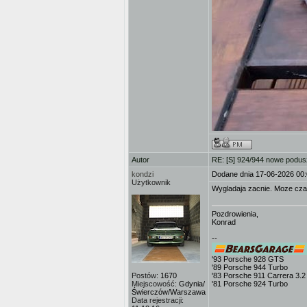
Autor
RE: [S] 924/944 nowe podusz
kondzi
Dodane dnia 17-06-2026 00
Użytkownik
Wygladaja zacnie. Moze cz
Pozdrowienia,
Konrad
--
'93 Porsche 928 GTS
'89 Porsche 944 Turbo
Postów:
1670
'83 Porsche 911 Carrera 3.2
Miejscowość:
Gdynia/
'81 Porsche 924 Turbo
Świerczów/Warszawa
Data rejestracji: