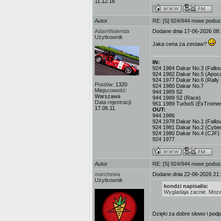
11.12.16
Autor
RE: [S] 924/944 nowe podusz
AdamWalenda
Dodane dnia 17-06-2026 08
Użytkownik
Jaka cena za zestaw?
IN:
924 1984 Dakar No.3 (Fallout
924 1982 Dakar No.5 (Apoc
924 1977 Dakar No.6 (Rally 
Postów:
1320
924 1980 Dakar No.7
Miejscowość:
944 1989 S2
Warszawa
944 1989 S2 (Race)
Data rejestracji:
951 1989 TurboS (ExTromer
17.06.11
OUT:
944 1986
924 1978 Dakar No.1 (Fallou
924 1981 Dakar No.2 (Cybe
924 1980 Dakar No.4 (CJF)
924 1977
Autor
RE: [S] 924/944 nowe podusz
marchewa
Dodane dnia 22-06-2026 21
Użytkownik
kondzi napisał/a:
Wygladaja zacnie. Moz
Dzięki za dobre słowo i pod