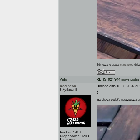
Edytowane przez
marchewa
dnia
Autor
RE: [S] 924/944 nowe podusz
marchewa
Dodane dnia 16-06-2026 21
Użytkownik
2
marchewa dodał/a następującą gr
Postów:
1418
Miejscowość:
Jelcz-
Laskowice