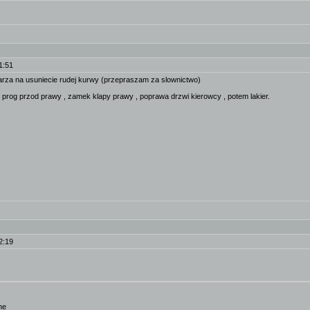
1:51
harza na usuniecie rudej kurwy (przepraszam za slownictwo)
, prog przod prawy , zamek klapy prawy , poprawa drzwi kierowcy , potem lakier.
2:19
ne