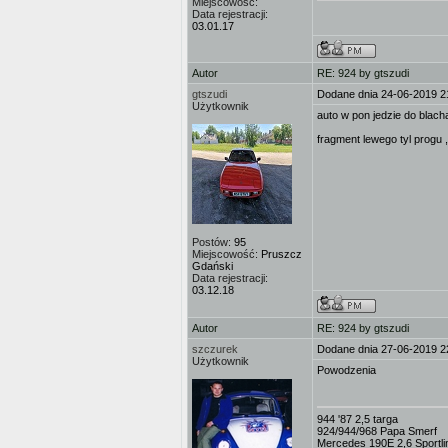
Miejscowość:
Data rejestracji:
03.01.17
Autor
RE: 924 by gtszudi
gtszudi
Dodane dnia 24-06-2019 2
Użytkownik
auto w pon jedzie do blac
fragment lewego tyl progu 
Postów:
95
Miejscowość:
Pruszcz
Gdański
Data rejestracji:
03.12.18
Autor
RE: 924 by gtszudi
szczurek
Dodane dnia 27-06-2019 2
Użytkownik
Powodzenia
944 '87 2,5 targa
924/944/968 Papa Smerf
Mercedes 190E 2,6 Sportli