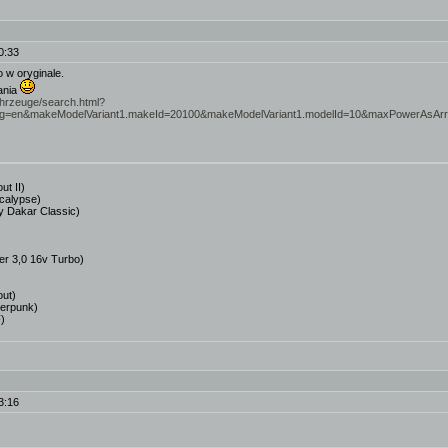
0:33
ło w oryginale.
kania
ahrzeuge/search.html?
ang=en&makeModelVariant1.makeId=20100&makeModelVariant1.modelId=10&maxPowerAsA
ut II)
calypse)
y Dakar Classic)
r 3,0 16v Turbo)
out)
erpunk)
)
3:16