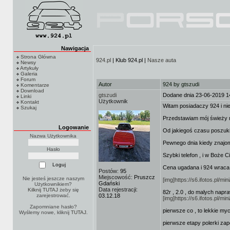
Nawigacja
Strona Główna
924.pl
| Klub 924.pl |
Nasze auta
Newsy
Artykuły
Galeria
Forum
Autor
924 by gtszudi
Komentarze
Download
gtszudi
Dodane dnia 23-06-2019 1
Linki
Użytkownik
Kontakt
Witam posiadaczy 924 i nie
Szukaj
Przedstawiam mój świeży 
Logowanie
Od jakiegoś czasu poszukiw
Nazwa Użytkownika
Pewnego dnia kiedy znajomy
Hasło
Szybki telefon , i w Boże C
Cena ugadana i 924 wraca 
Postów:
95
Miejscowość:
Pruszcz
Nie jesteś jeszcze naszym
[img]https://s6.ifotos.pl/m
Gdański
Użytkownikiem?
Data rejestracji:
Kilknij TUTAJ
żeby się
82r , 2.0 , do malych napr
zarejestrować.
03.12.18
[img]https://s6.ifotos.pl/m
Zapomniane hasło?
pierwsze co , to lekkie myc
Wyślemy nowe, kliknij
TUTAJ
.
pierwsze etapy polerki zap