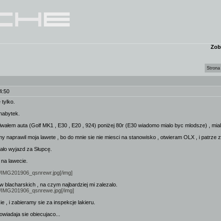
Zob
Strona
4:50
 tylko.
nabytek.
ałem auta (Golf MK1 , E30 , E20 , 924) poniżej 80r (E30 wiadomo mialo byc mlodsze) , miale
 naprawil moja lawete , bo do mnie sie nie miesci na stanowisko , otwieram OLX , i patrze 
iało wyjazd za Słupcę.
na lawecie.
ini/IMG201906_qsnrewr.jpg[/img]
aw blacharskich , na czym najbardziej mi zalezalo.
ini/IMG201906_qsnrewe.jpg[/img]
ie , i zabieramy sie za inspekcje lakieru.
owiadaja sie obiecujaco...