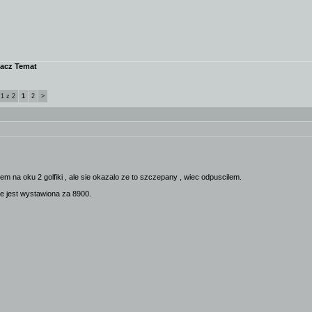
acz Temat
 1 z 2
1
2
>
m na oku 2 golfiki , ale sie okazalo ze to szczepany , wiec odpuscilem.
ze jest wystawiona za 8900.