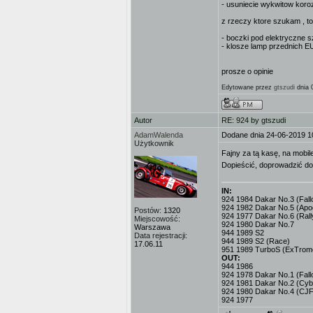
- usuniecie wykwitow koroz
z rzeczy ktore szukam , to
- boczki pod elektryczne sz
- klosze lamp przednich 
prosze o opinie
Edytowane przez
gtszudi
dnia 
Autor
RE: 924 by gtszudi
AdamWalenda
Dodane dnia 24-06-2019 1
Użytkownik
Fajny za tą kasę, na mobil
Dopieścić, doprowadzić do 
IN:
924 1984 Dakar No.3 (Fallo
924 1982 Dakar No.5 (Apo
Postów:
1320
924 1977 Dakar No.6 (Rall
Miejscowość:
924 1980 Dakar No.7
Warszawa
944 1989 S2
Data rejestracji:
944 1989 S2 (Race)
17.06.11
951 1989 TurboS (ExTrome
OUT:
944 1986
924 1978 Dakar No.1 (Fall
924 1981 Dakar No.2 (Cyb
924 1980 Dakar No.4 (CJF
924 1977