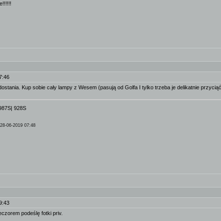
!!!!!
7:46
dostania. Kup sobie cały lampy z Wesem (pasują od Golfa I tylko trzeba je delikatnie przyci
987S| 928S
28-06-2019 07:48
9:43
zorem podeślę fotki priv.