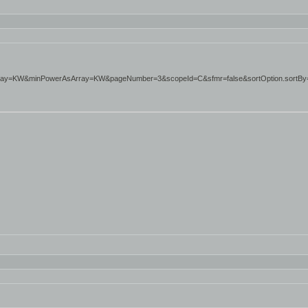
rray=KW&minPowerAsArray=KW&pageNumber=3&scopeId=C&sfmr=false&sortOption.sortBy