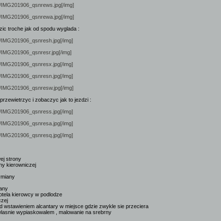
ini/IMG201906_qsnrews.jpg[/img]
ini/IMG201906_qsnrewa.jpg[/img]
ic troche jak od spodu wyglada :
ini/IMG201906_qsnresh.jpg[/img]
ini/IMG201906_qsnresr.jpg[/img]
ini/IMG201906_qsnresx.jpg[/img]
ini/IMG201906_qsnresn.jpg[/img]
ini/IMG201906_qsnresw.jpg[/img]
 przewietrzyc i zobaczyc jak to jezdzi :
ini/IMG201906_qsnress.jpg[/img]
ini/IMG201906_qsnresa.jpg[/img]
ini/IMG201906_qsnresq.jpg[/img]
ej strony
ny kierowniczej
ymiany
iany
otela kierowcy w podlodze
czej
 nad wstawieniem alcantary w miejsce gdzie zwykle sie przeciera
 wlasnie wypiaskowalem , malowanie na srebrny