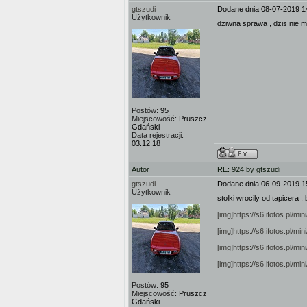
gtszudi
Dodane dnia 08-07-2019 1
Użytkownik
dziwna sprawa , dzis nie m
Postów:
95
Miejscowość:
Pruszcz
Gdański
Data rejestracji:
03.12.18
Autor
RE: 924 by gtszudi
gtszudi
Dodane dnia 06-09-2019 1
Użytkownik
stolki wrocily od tapicera ,
[img]https://s6.ifotos.pl/
[img]https://s6.ifotos.pl/
[img]https://s6.ifotos.pl/
[img]https://s6.ifotos.pl/m
Postów:
95
Miejscowość:
Pruszcz
Gdański