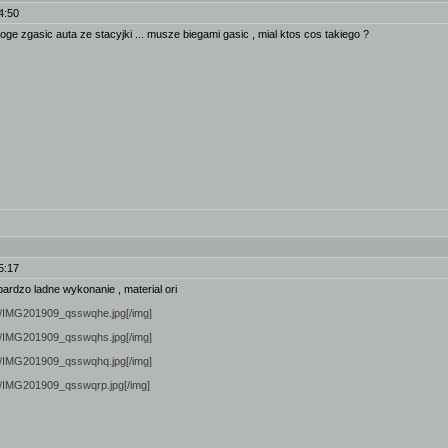
4:50
oge zgasic auta ze stacyjki ... musze biegami gasic , mial ktos cos takiego ?
5:17
 bardzo ladne wykonanie , material ori
mini/IMG201909_qsswqhe.jpg[/img]
mini/IMG201909_qsswqhs.jpg[/img]
mini/IMG201909_qsswqhq.jpg[/img]
ini/IMG201909_qsswqrp.jpg[/img]