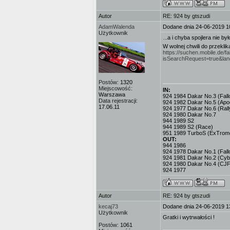
Autor
RE: 924 by gtszudi
AdamWalenda
Dodane dnia 24-06-2019 1
Użytkownik
...a i chyba spojlera nie by
W wolnej chwili do przekli
https://suchen.mobile.de/f
isSearchRequest=true&l
Postów:
1320
Miejscowość:
IN:
Warszawa
924 1984 Dakar No.3 (Fallo
Data rejestracji:
924 1982 Dakar No.5 (Apo
17.06.11
924 1977 Dakar No.6 (Rall
924 1980 Dakar No.7
944 1989 S2
944 1989 S2 (Race)
951 1989 TurboS (ExTrome
OUT:
944 1986
924 1978 Dakar No.1 (Fall
924 1981 Dakar No.2 (Cyb
924 1980 Dakar No.4 (CJF
924 1977
Autor
RE: 924 by gtszudi
kecaj73
Dodane dnia 24-06-2019 1
Użytkownik
Gratki i wytrwałości !
Postów:
1061