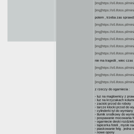
[img]https://s6.ifotos.pl/m
[img]https://s6.ifotos.pl/m
potem , trzeba zas sprawdz
[img]https://s6.ifotos.pl/m
[img]https://s6.ifotos.pl/m
[img]https://s6.ifotos.pl/m
[img]https://s6.ifotos.pl/m
[img]https://s6.ifotos.pl/m
nie ma tragedii , wiec czas
[img]https://s6.ifotos.pl/m
[img]https://s6.ifotos.pl/m
[img]https://s6.ifotos.pl/m
z rzeczy do ogarniecia :
- luz na maglownicy z praw
- luz na krzyzakach kolum
- zaciski przod do roboty
- tarcze klocki przod do w
- cylinderki tyl do wymiany
- tlumik srodkowy do wym
- pospawanie mocowania f
- ogarniecie deski rozdziel
- tapicerka foteli , mysle
- piaskowanie felg . jedna
- nowe opony