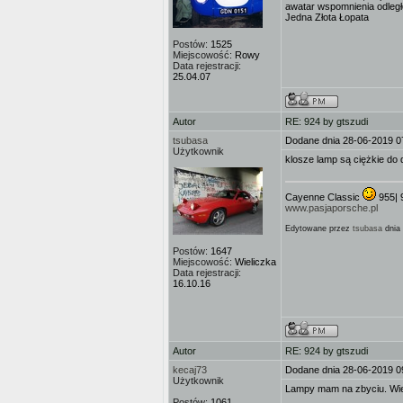
awatar wspomnienia odległe!
Jedna Złota Łopata
Postów:
1525
Miejscowość:
Rowy
Data rejestracji:
25.04.07
Autor
RE: 924 by gtszudi
tsubasa
Dodane dnia 28-06-2019 0
Użytkownik
klosze lamp są ciężkie do 
Cayenne Classic
955| 
www.pasjaporsche.pl
Edytowane przez
tsubasa
dnia 
Postów:
1647
Miejscowość:
Wieliczka
Data rejestracji:
16.10.16
Autor
RE: 924 by gtszudi
kecaj73
Dodane dnia 28-06-2019 0
Użytkownik
Lampy mam na zbyciu. Wiec
Postów:
1061