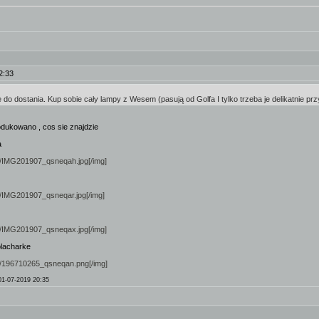
2:33
e do dostania. Kup sobie cały lampy z Wesem (pasują od Golfa I tylko trzeba je delikatnie p
dukowano , cos sie znajdzie
a
ini/IMG201907_qsneqah.jpg[/img]
ini/IMG201907_qsneqar.jpg[/img]
ini/IMG201907_qsneqax.jpg[/img]
lacharke
mini/196710265_qsneqan.png[/img]
01-07-2019 20:35