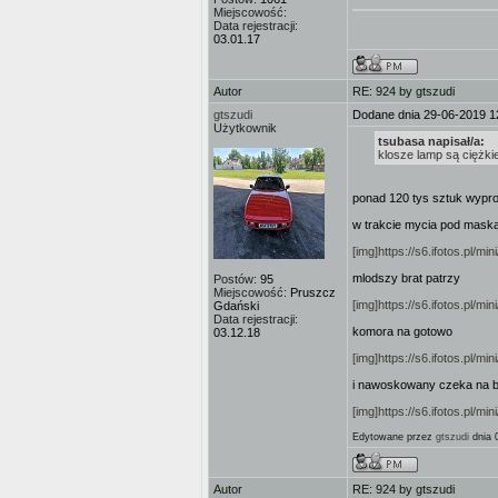
Miejscowość:
Data rejestracji:
03.01.17
Autor
RE: 924 by gtszudi
gtszudi
Dodane dnia 29-06-2019 1
Użytkownik
tsubasa napisał/a:
klosze lamp są ciężki
ponad 120 tys sztuk wypro
w trakcie mycia pod mask
[img]https://s6.ifotos.pl/m
mlodszy brat patrzy
Postów:
95
Miejscowość:
Pruszcz
[img]https://s6.ifotos.pl/m
Gdański
Data rejestracji:
komora na gotowo
03.12.18
[img]https://s6.ifotos.pl/m
i nawoskowany czeka na b
[img]https://s6.ifotos.pl/
Edytowane przez
gtszudi
dnia 
Autor
RE: 924 by gtszudi