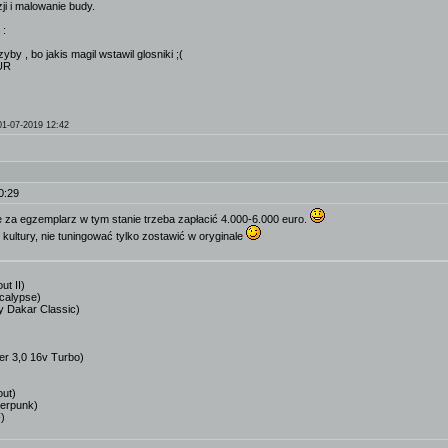
ji i malowanie budy.
 :
yby , bo jakis magil wstawil glosniki ;(
EUR
01-07-2019 12:42
0:29
e za egzemplarz w tym stanie trzeba zapłacić 4.000-6.000 euro.
kultury, nie tuningować tylko zostawić w oryginale
ut II)
calypse)
y Dakar Classic)
r 3,0 16v Turbo)
out)
erpunk)
)