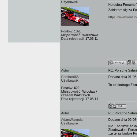
Użytkownik
No dobra Porsche 
Zabieram się za P
https://www.youtu
Postów:
1320
Miejscowość:
Warszawa
Data rejestracji:
17.06.11
Autor
RE: Porsche Safar
Cember666
Dodane dnia 01-08
Użytkownik
To ten którego Zło
Postów:
622
Miejscowość:
Wrocław /
czasem Wałbrzych
Data rejestracji:
17.05.14
Autor
RE: Porsche Safar
AdamWalenda
Dodane dnia 02-08
Użytkownik
Nie... na filmie są 
Zbudowałem Porsche
...a teraz buduje P