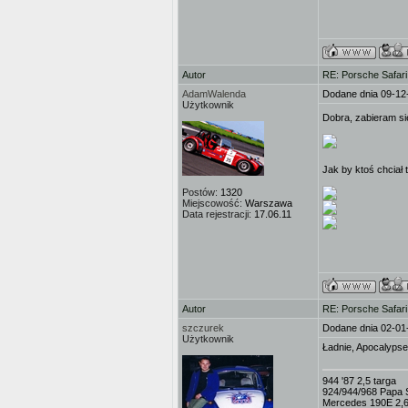
Autor
RE: Porsche Safar
AdamWalenda
Dodane dnia 09-12
Użytkownik
Dobra, zabieram si
Jak by ktoś chciał 
Postów:
1320
Miejscowość:
Warszawa
Data rejestracji:
17.06.11
Autor
RE: Porsche Safar
szczurek
Dodane dnia 02-01
Użytkownik
Ładnie, Apocalypse 
944 '87 2,5 targa
924/944/968 Papa 
Mercedes 190E 2,6 