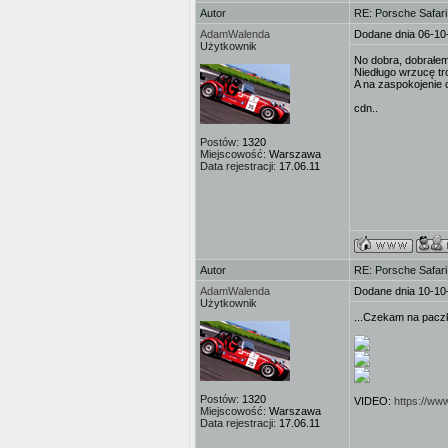
Autor
RE: Porsche Safar
AdamWalenda
Dodane dnia 06-10
Użytkownik
No dobra, dobrałem
Niedługo wrzucę tr
A na zaspokojenie c
cdn..
Postów:
1320
Miejscowość:
Warszawa
Data rejestracji:
17.06.11
Autor
RE: Porsche Safar
AdamWalenda
Dodane dnia 10-10
Użytkownik
...Czekam na pacz
Postów:
1320
VIDEO:
https://w
Miejscowość:
Warszawa
Data rejestracji:
17.06.11