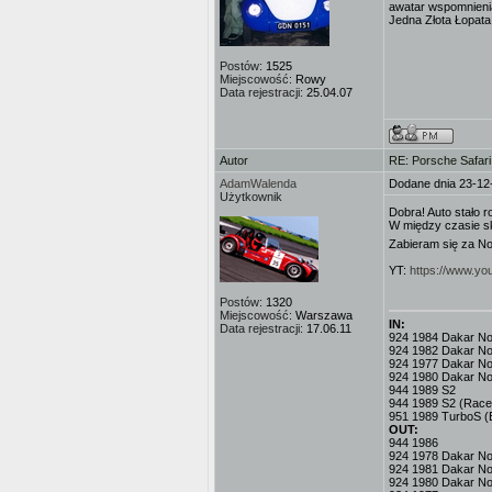
awatar wspomnienia 
Jedna Złota Łopata
Postów:
1525
Miejscowość:
Rowy
Data rejestracji:
25.04.07
Autor
RE: Porsche Safar
AdamWalenda
Dodane dnia 23-12
Użytkownik
Dobra! Auto stało r
W między czasie s
Zabieram się za No
YT:
https://www.y
Postów:
1320
Miejscowość:
Warszawa
IN:
Data rejestracji:
17.06.11
924 1984 Dakar No.3
924 1982 Dakar No
924 1977 Dakar No.
924 1980 Dakar No
944 1989 S2
944 1989 S2 (Race
951 1989 TurboS (
OUT:
944 1986
924 1978 Dakar No.
924 1981 Dakar No
924 1980 Dakar No