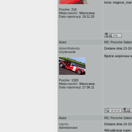
insta: magnus_mar
Postów:
216
Miejscowość:
Warszawa
Data rejestracji:
19.11.20
Autor
RE: Porsche Safar
AdamWalenda
Dodane dnia 13-10
Użytkownik
Będzie wojskowa oli
Postów:
1320
Miejscowość:
Warszawa
Data rejestracji:
17.06.11
Autor
RE: Porsche Safar
ciachu
Dodane dnia 14-10
Administrator
Wizualizacja super