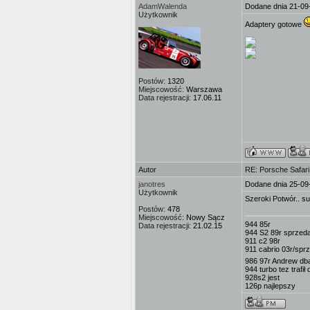
AdamWalenda
Dodane dnia 21-09
Użytkownik
Adaptery gotowe
Postów:
1320
Miejscowość:
Warszawa
Data rejestracji:
17.06.11
Autor
RE: Porsche Safar
janotres
Dodane dnia 25-09
Użytkownik
Szeroki Potwór.. s
Postów:
478
Miejscowość:
Nowy Sącz
944 85r
Data rejestracji:
21.02.15
944 S2 89r sprze
911 c2 98r
911 cabrio 03r/spr
986 97r Andrew dba
944 turbo tez trafił
928s2 jest
126p najlepszy