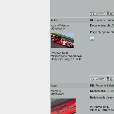
Autor
RE: Porsche Safar
AdamWalenda
Dodane dnia 11-10
Użytkownik
Przyszły oponki. Wa
Postów:
1320
Miejscowość:
Warszawa
Data rejestracji:
17.06.11
Autor
RE: Porsche Safar
Magnus
Dodane dnia 12-10
Użytkownik
Będzie takie ciemno
944 turbo 1986
911 996 Carrera 4s