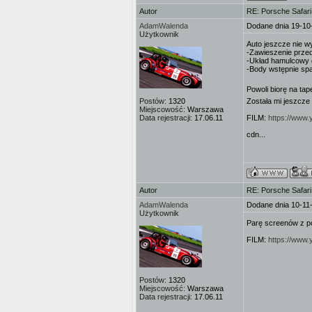
Autor
RE: Porsche Safar
AdamWalenda
Dodane dnia 19-10
Użytkownik
Auto jeszcze nie wy
-Zawieszenie prze
-Układ hamulcowy
-Body wstępnie spa
Powoli biorę na tape
Postów:
1320
Została mi jeszcze
Miejscowość:
Warszawa
Data rejestracji:
17.06.11
FILM:
https://ww
cdn...
Autor
RE: Porsche Safar
AdamWalenda
Dodane dnia 10-11
Użytkownik
Parę screenów z p
FILM:
https://www
Postów:
1320
Miejscowość:
Warszawa
Data rejestracji:
17.06.11