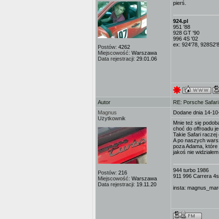
pierś.
924.pl
951 '88
928 GT '90
996 4S '02
ex: 924'78, 928S2'
Postów:
4262
Miejscowość:
Warszawa
Data rejestracji:
29.01.06
Autor
RE: Porsche Safar
Magnus
Dodane dnia 14-10
Użytkownik
Mnie też się podoba
choć do offroadu 
Takie Safari racze
A po naszych warsz
poza Adama, które 
jakoś nie widziałem
944 turbo 1986
Postów:
216
911 996 Carrera 4s
Miejscowość:
Warszawa
Data rejestracji:
19.11.20
insta: magnus_mar