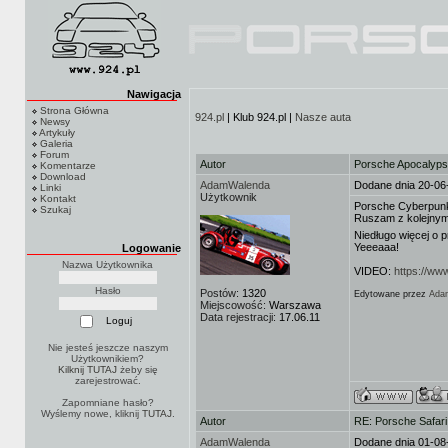
Nawigacja
Strona Główna
924.pl
| Klub 924.pl |
Nasze auta
Newsy
Artykuły
Galeria
Forum
Autor
Porsche Apocalyps
Komentarze
Download
AdamWalenda
Dodane dnia 20-06
Linki
Użytkownik
Kontakt
Porsche Cyberpunk
Szukaj
Ruszam z kolejnym
Niedługo więcej o 
Yeeeaaa!
Logowanie
Nazwa Użytkownika
VIDEO:
https://w
Hasło
Postów:
1320
Edytowane przez
Ada
Miejscowość:
Warszawa
Data rejestracji:
17.06.11
Nie jesteś jeszcze naszym
Użytkownikiem?
Kilknij TUTAJ
żeby się
zarejestrować.
Zapomniane hasło?
Wyślemy nowe, kliknij
TUTAJ
.
Autor
RE: Porsche Safar
AdamWalenda
Dodane dnia 01-08