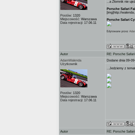
...a Złomnik nie u
Porsche Safari Fal
[img]http://walenda
Postów:
1320
Miejscowość:
Warszawa
Porsche Safari C
Data rejestracji:
17.06.11
Edytowane przez
Ada
Autor
RE: Porsche Safar
AdamWalenda
Dodane dnia 09-09
Użytkownik
...Jedziemy z tem
Postów:
1320
Miejscowość:
Warszawa
Data rejestracji:
17.06.11
Autor
RE: Porsche Safar