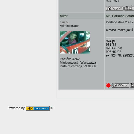
924 1977
Autor
RE: Porsche Safar
ciachu
Dodane dnia 23-12
Administrator
A masz może jakiś
924.pl
951 '88
928 GT '90
996 4S '02
ex: 924'78, 928S2'
Postów:
4262
Miejscowość:
Warszawa
Data rejestracji:
29.01.06
Powered by
©