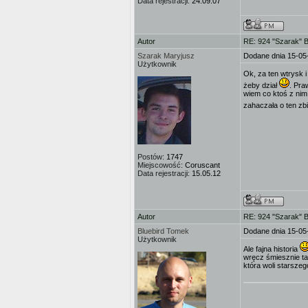
Data rejestracji:
24.09.07
Autor
RE: 924 "Szarak" 
Szarak Maryjusz
Dodane dnia 15-05
Użytkownik
Ok, za ten wtrysk 
żeby dział
. Pra
wiem co ktoś z nim 
zahaczała o ten zb
Postów:
1747
Miejscowość:
Coruscant
Data rejestracji:
15.05.12
Autor
RE: 924 "Szarak" 
Bluebird Tomek
Dodane dnia 15-05
Użytkownik
Ale fajna historia
wręcz śmiesznie ta
która woli starszeg