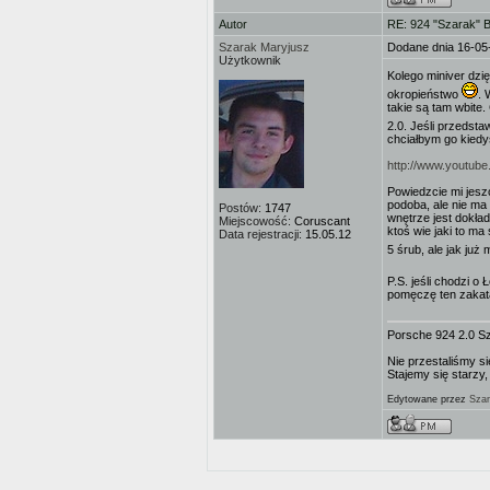
Autor
RE: 924 "Szarak" 
Szarak Maryjusz
Dodane dnia 16-05
Użytkownik
Kolego miniver dzi
okropieństwo
. 
takie są tam wbite.
2.0. Jeśli przedstaw
chciałbym go kiedyś
http://www.youtub
Powiedzcie mi jeszc
podoba, ale nie ma 
Postów:
1747
wnętrze jest dokła
Miejscowość:
Coruscant
ktoś wie jaki to ma
Data rejestracji:
15.05.12
5 śrub, ale jak już
P.S. jeśli chodzi o
pomęczę ten zakata
Porsche 924 2.0 S
Nie przestaliśmy si
Stajemy się starzy,
Edytowane przez
Szar