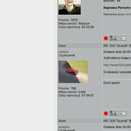
Boxster `98
Naprawa Porsche i
Edytowane przez
mich
Postów:
3379
Miejscowość:
Raszyn
Data rejestracji:
20.10.06
Autor
RE: 924 "Szarak" 
miniver
Dodane dnia 16-05
Użytkownik
Jeśli dobrze kojar
http://www.924.pl
Gratulacje i powodz
Don't panic!
Postów:
768
Miejscowość:
Łódź
Data rejestracji:
07.04.07
Autor
RE: 924 "Szarak" 
simprez
Dodane dnia 16-05
Użytkownik