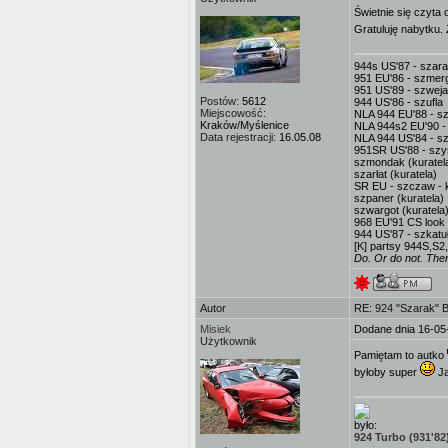
Świetnie się czyta
Gratuluję nabytku.
944s US'87 - szar
951 EU'86 - szmerg
951 US'89 - szweja
Postów:
5612
944 US'86 - szufla
Miejscowość:
NLA 944 EU'88 - sz
Kraków/Myślenice
NLA 944s2 EU'90 -
Data rejestracji:
16.05.08
NLA 944 US'84 - sz
951SR US'88 - sz
szmondak (kuratel
szarłat (kuratela)
SR EU - szczaw - k
szpaner (kuratela)
szwargot (kuratela
968 EU'91 CS look 
944 US'87 - szkatuł
[K] partsy 944S,S2
Do. Or do not. There
Autor
RE: 924 "Szarak" 
Misiek
Dodane dnia 16-05
Użytkownik
Pamiętam to autko
byłoby super
Ja
było:
924 Turbo (931'82