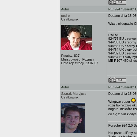
Autor
RE: 924 "Szarak" 
pedro
Dodane dnia 15-05
Użytkownik
Witaj , oj dopadło 
RAFAŁ
924/76 EU czerwo
944/83 EU srebrny 
944/86 US czarny b
944/84 UK złoty był.
944/82 EU czerwony 
Postów:
827
944/84 EU biały b
Miejscowość:
Poznań
MB R107 450 sl jest
Data rejestracji:
23.07.07
Autor
RE: 924 "Szarak" 
Szarak Maryjusz
Dodane dnia 15-05
Użytkownik
Wnętrze super
rdzą faktycznie ok,
bogata, niektóre rz
co się z nim kiedyś
Porsche 924 2.0 S
Nie przestaliśmy si
Stajemy się starzy,