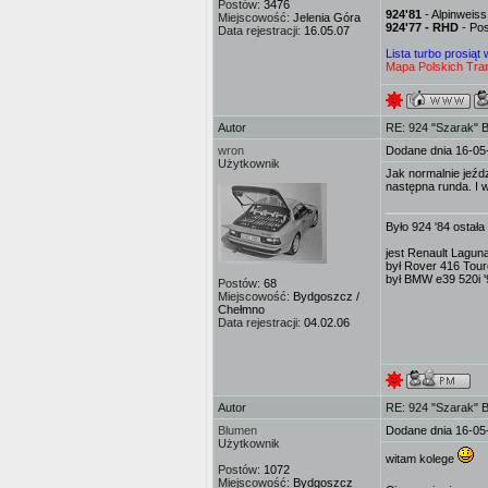
Postów:
3476
924'81
- Alpinweis
Miejscowość:
Jelenia Góra
924'77 - RHD
- Pos
Data rejestracji:
16.05.07
Lista turbo prosiąt
Mapa Polskich Tran
Autor
RE: 924 "Szarak" 
wron
Dodane dnia 16-05
Użytkownik
Jak normalnie jeźd
następna runda. I 
Było 924 '84 ostała
jest Renault Lagun
był Rover 416 Tour
był BMW e39 520i '
Postów:
68
Miejscowość:
Bydgoszcz /
Chełmno
Data rejestracji:
04.02.06
Autor
RE: 924 "Szarak" 
Blumen
Dodane dnia 16-05
Użytkownik
witam kolege
Postów:
1072
Miejscowość:
Bydgoszcz