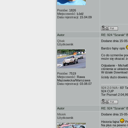
Postów:
1826
Miejscowość:
Łódź
Data rejestracji:
15.04.09
Autor
RE: 924 "Szarak" 
Qbak
Dodane dnia 15-05
Użytkownik
Bardzo fajny opis
Co do szmerów podc
może się okazać że
Odpalanie - Michał
ciśnienia w układzi
W dziale Download 
Postów:
7519
Miejscowość:
Rawa
ścisły dużo dowiesz
Mazowiecka/Warszawa
Data rejestracji:
03.08.07
924 2.0 N/A
- 83' 
924 CUP
Tor Poznań 2:04,9
Autor
RE: 924 "Szarak" 
Misiek
Dodane dnia 15-05
Użytkownik
Historia fajna
Pr
Na plus na pewno ro