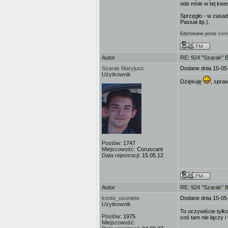
ode mnie w tej kwest
Sprzęgło - w zasad
Passat itp.).
Edytowane przez
kont
Autor
RE: 924 "Szarak" 
Szarak Maryjusz
Dodane dnia 15-05
Użytkownik
Dziękuję
, spra
Postów:
1747
Miejscowość:
Coruscant
Data rejestracji:
15.05.12
Autor
RE: 924 "Szarak" 
konto_usuniete
Dodane dnia 15-05
Użytkownik
To oczywiście tylk
Postów:
1975
coś tam nie łączy 
Miejscowość: