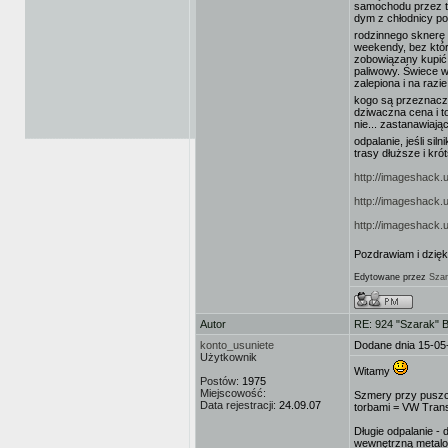
samochodu przez ta
dym z chłodnicy po
rodzinnego sknerę 
weekendy, bez któr
zobowiązany kupić 
paliwowy. Świece w
zalepiona i na raz
kogo są przeznac
dziwaczna cena i t
nie... zastanawiają
odpalanie, jeśli sil
trasy dłuższe i kró
http://imageshack.
http://imageshack.
http://imageshack.
Pozdrawiam i dzięk
Edytowane przez
Szar
Autor
RE: 924 "Szarak" 
konto_usuniete
Dodane dnia 15-05
Użytkownik
Witamy
Postów:
1975
Miejscowość:
Szmery przy puszcz
Data rejestracji:
24.09.07
torbami = VW Trans
Długie odpalanie -
wewnętrzną metalow