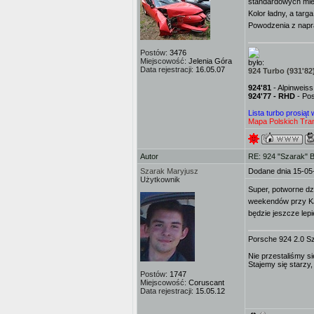
standardowych miej
Kolor ładny, a tar
Powodzenia z napr
Postów:
3476
Miejscowość:
Jelenia Góra
było:
Data rejestracji:
16.05.07
924 Turbo (931'82
924'81
- Alpinweis
924'77 - RHD
- Pos
Lista turbo prosiąt
Mapa Polskich Tran
Autor
RE: 924 "Szarak" 
Szarak Maryjusz
Dodane dnia 15-05
Użytkownik
Super, potworne dz
weekendów przy KJ
będzie jeszcze lepi
Porsche 924 2.0 S
Nie przestaliśmy si
Stajemy się starzy,
Postów:
1747
Miejscowość:
Coruscant
Data rejestracji:
15.05.12