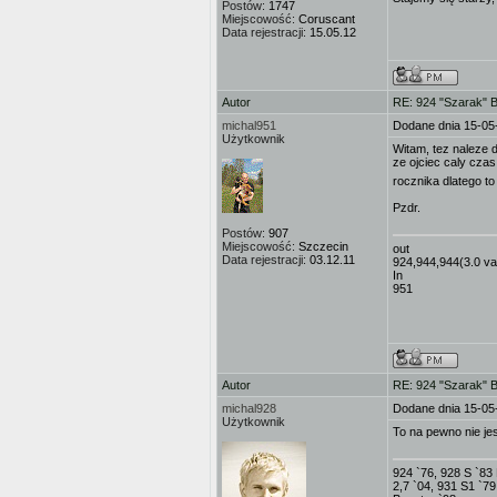
Postów:
1747
Miejscowość:
Coruscant
Data rejestracji:
15.05.12
Autor
RE: 924 "Szarak" 
michal951
Dodane dnia 15-05
Użytkownik
Witam, tez naleze d
ze ojciec caly czas
rocznika dlatego to
Pzdr.
Postów:
907
Miejscowość:
Szczecin
out
Data rejestracji:
03.12.11
924,944,944(3.0 va
In
951
Autor
RE: 924 "Szarak" 
michal928
Dodane dnia 15-05
Użytkownik
To na pewno nie je
924 `76, 928 S `83
2,7 `04, 931 S1 `7