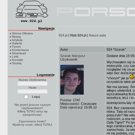
Nawigacja
Strona Główna
924.pl
| Klub 924.pl |
Nasze auta
Newsy
Artykuły
Galeria
Forum
Autor
924 "Szarak"
Komentarze
Download
Szarak Maryjusz
Dodane dnia 15-05
Linki
Użytkownik
Kontakt
Wychowałem się na 
Szukaj
motocykle, czy sam
rozglądać się za p
więc bez dużej ing
Logowanie
"chorym" jak ja
Nazwa Użytkownika
oczywiście takie ja
Nie ma sprawy. Śmia
Hasło
allegro stwierdził,
wyszukiwarkę liczb
weselsza, lecz i t
Postów:
1747
dziesięcioma laty 
Miejscowość:
Coruscant
Nie jesteś jeszcze naszym
Data rejestracji:
15.05.12
924. Bez zastanowi
Użytkownikiem?
Kilknij TUTAJ
żeby się
niska. Tata od razu
zarejestrować.
potoczyło? Nie wie
rodzicom, a ona nie 
Zapomniane hasło?
Opla Tigrę!!" Po t
Wyślemy nowe, kliknij
TUTAJ
.
tego zamieszania, 
samochodu. Ja wted
mi się podoba, czy