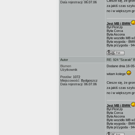
Ciesze się, że gr
Data rejestracji:
06.07.06
za jakiś czas szyk
no i w większym g
Jest MB i BMW
Był PickUp
Była Corca
Była Ascona
Było wozidło MB w
Była wygoda - BM
Była przygoda - 9
Autor
RE: 924 "Szarak" 
Blumen
Dodane dnia 16-05
Użytkownik
witam kolege
Postów:
1072
Miejscowość:
Bydgoszcz
Ciesze się, że gr
Data rejestracji:
06.07.06
za jakiś czas szyk
no i w większym g
Jest MB i BMW
Był PickUp
Była Corca
Była Ascona
Było wozidło MB w
Była wygoda - BM
Była przygoda - 9