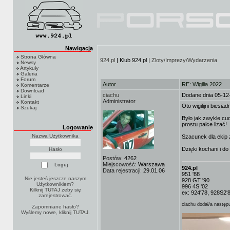
Nawigacja
Strona Główna
924.pl
| Klub 924.pl |
Zloty/Imprezy/Wydarzenia
Newsy
Artykuły
Galeria
Forum
Autor
RE: Wigilia 2022
Komentarze
Download
ciachu
Dodane dnia 05-12
Linki
Administrator
Kontakt
Oto wigilijni biesia
Szukaj
Było jak zwykle cu
prostu palce lizać!
Logowanie
Nazwa Użytkownika
Szacunek dla ekip z
Dzięki kochani i d
Hasło
Postów:
4262
Miejscowość:
Warszawa
924.pl
Data rejestracji:
29.01.06
951 '88
Nie jesteś jeszcze naszym
928 GT '90
Użytkownikiem?
996 4S '02
Kilknij TUTAJ
żeby się
ex: 924'78, 928S2'
zarejestrować.
ciachu dodał/a następu
Zapomniane hasło?
Wyślemy nowe, kliknij
TUTAJ
.