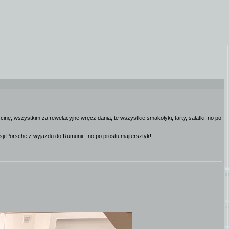
ę, wszystkim za rewelacyjne wręcz dania, te wszystkie smakołyki, tarty, sałatki, no po
Pasji Porsche z wyjazdu do Rumunii - no po prostu majtersztyk!