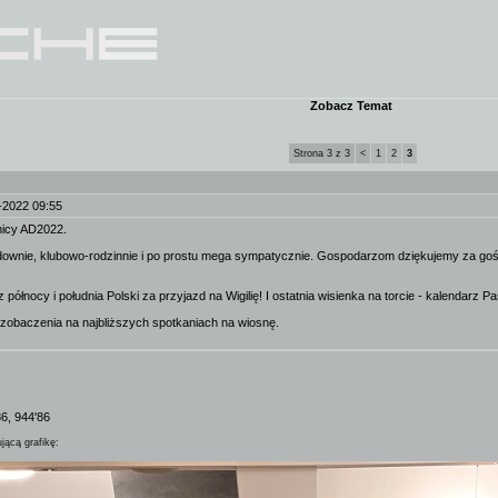
Zobacz Temat
Strona 3 z 3
<
1
2
3
-2022 09:55
dnicy AD2022.
downie, klubowo-rodzinnie i po prostu mega sympatycznie. Gospodarzom dziękujemy za gościn
 północy i południa Polski za przyjazd na Wigilię! I ostatnia wisienka na torcie - kalendarz 
o zobaczenia na najbliższych spotkaniach na wiosnę.
86, 944'86
jącą grafikę: