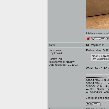
Edytowane przez
ciac
Autor
RE: Wigilia 2022
Katastrofa
Dodane dnia 05-12
Użytkownik
ciachu napisa
Postów:
486
Oto wigilijni b
Miejscowość:
Kraków
Data rejestracji:
01.10.14
Widać, że z AJFON
---------------------
928GT '90 - drAkula
928GT '90 - szczur
928 '79 - Żaba: uk
A2 '03 - Pikachu: d
A6 Allroad '20 - Al
Jeśli ktoś chce zo