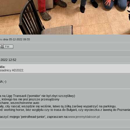
hu
dnia 05-12-2022 09:55
-2022 12:52
ł/a:
iesiadnicy AD2022.
A ;-)
 na Ligę Transaxli ('pomidor' nie był zbyt szczęśliwy)
, którego los nie jest jeszcze przesądzony
ochane, wszechstronne auto
aily, city rascal; wszędzie się wciśnie, łatwo tą żółtą żarówę wypatrzyć na parkingu.
fred: working horse, bez względu czy to trasa do Bułgarii, czy wycieczka z lawetą do Poznani
baczyć mojego 'petrolhead-junior', zapraszam na:
www.jeremyklakson.pl