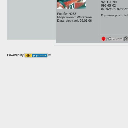
928 GT '90
996 4S '02
ex: 924'78, 928S2'
Postów:
4262
Edytowane przez
ciac
Miejscowość:
Warszawa
Data rejestracji:
29.01.06
Powered by
©