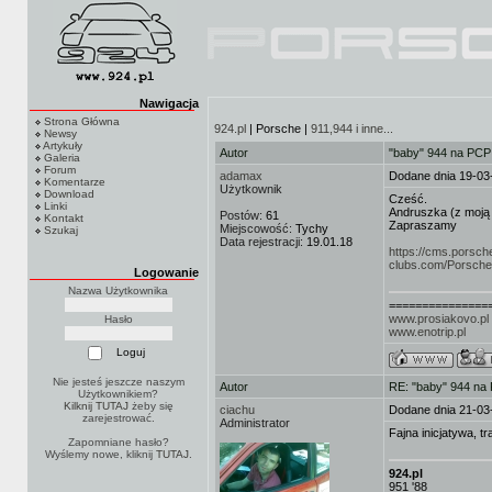
Nawigacja
Strona Główna
924.pl
| Porsche |
911,944 i inne...
Newsy
Artykuły
Autor
"baby" 944 na PCP
Galeria
Forum
adamax
Dodane dnia 19-03
Komentarze
Użytkownik
Download
Cześć.
Linki
Andruszka (z moją 
Postów:
61
Kontakt
Zapraszamy
Miejscowość:
Tychy
Szukaj
Data rejestracji:
19.01.18
https://cms.porsch
clubs.com/Porsch
Logowanie
Nazwa Użytkownika
===============
www.prosiakovo.pl
Hasło
www.enotrip.pl
Nie jesteś jeszcze naszym
Autor
RE: "baby" 944 na
Użytkownikiem?
Kilknij TUTAJ
żeby się
ciachu
Dodane dnia 21-03
zarejestrować.
Administrator
Fajna inicjatywa, t
Zapomniane hasło?
Wyślemy nowe, kliknij
TUTAJ
.
924.pl
951 '88