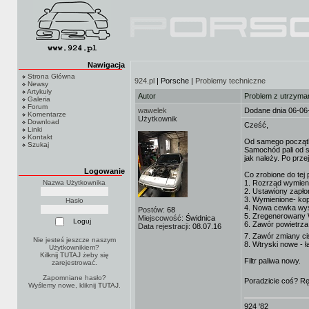
Nawigacja
Strona Główna
924.pl
| Porsche |
Problemy techniczne
Newsy
Artykuły
Autor
Problem z utrzyman
Galeria
Forum
wawelek
Dodane dnia 06-06
Komentarze
Użytkownik
Download
Cześć,
Linki
Kontakt
Od samego począt
Szukaj
Samochód pali od s
jak należy. Po prze
Logowanie
Co zrobione do tej 
Nazwa Użytkownika
1. Rozrząd wymien
2. Ustawiony zapło
3. Wymienione- kop
Hasło
4. Nowa cewka wys
Postów:
68
5. Zregenerowany
Miejscowość:
Świdnica
6. Zawór powietrz
Data rejestracji:
08.07.16
7. Zawór zmiany ci
Nie jesteś jeszcze naszym
8. Wtryski nowe - 
Użytkownikiem?
Kilknij TUTAJ
żeby się
Filtr paliwa nowy.
zarejestrować.
Zapomniane hasło?
Poradzicie coś? Rę
Wyślemy nowe, kliknij
TUTAJ
.
924 '82