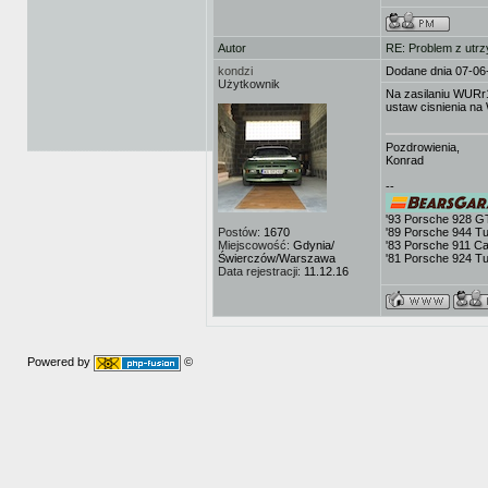
Autor
RE: Problem z utrz
kondzi
Dodane dnia 07-06
Użytkownik
Na zasilaniu WURr17
ustaw cisnienia n
Pozdrowienia,
Konrad
--
'93 Porsche 928 G
Postów:
1670
'89 Porsche 944 T
Miejscowość:
Gdynia/
'83 Porsche 911 Ca
Świerczów/Warszawa
'81 Porsche 924 T
Data rejestracji:
11.12.16
Powered by
©