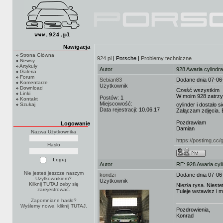
Nawigacja
Strona Główna
924.pl
| Porsche |
Problemy techniczne
Newsy
Artykuły
Autor
928 Awaria cylindra 
Galeria
Forum
Sebian83
Dodane dnia 07-06
Komentarze
Użytkownik
Download
Cześć wszystkim
Linki
W moim 928 zatrzym
Postów:
1
Kontakt
Miejscowość:
Szukaj
cylinder i dostało 
Data rejestracji:
10.06.17
Załączam zdjęcia. 
Pozdrawiam
Logowanie
Damian
Nazwa Użytkownika
https://postimg.cc
Hasło
Autor
RE: 928 Awaria cyli
Nie jesteś jeszcze naszym
kondzi
Dodane dnia 07-06
Użytkownikiem?
Użytkownik
Kilknij TUTAJ
żeby się
Niezła rysa. Niestet
zarejestrować.
Tuleje wstawisz i m
Zapomniane hasło?
Wyślemy nowe, kliknij
TUTAJ
.
Pozdrowienia,
Konrad