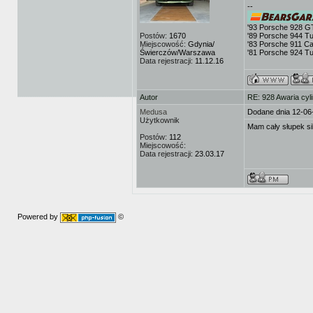
--
'93 Porsche 928 G
Postów:
1670
'89 Porsche 944 T
Miejscowość:
Gdynia/
'83 Porsche 911 Ca
Świerczów/Warszawa
'81 Porsche 924 T
Data rejestracji:
11.12.16
Autor
RE: 928 Awaria cyli
Medusa
Dodane dnia 12-06
Użytkownik
Mam cały słupek si
Postów:
112
Miejscowość:
Data rejestracji:
23.03.17
Powered by
©