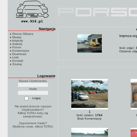
Nawigacja
Strona Główna
Impreza or
Newsy
Artykuły
Galeria
Forum
Ilość zdjęć:
Komentarze
Ostatnie zd
Download
Linki
Kontakt
Szukaj
Logowanie
Nazwa Użytkownika
Hasło
Nie jesteś jeszcze naszym
Użytkownikiem?
1
Kilknij TUTAJ
żeby się
Ilość odsłon:
1764
zarejestrować.
Brak Komentarzy
Zapomniane hasło?
Wyślemy nowe, kliknij
TUTAJ
.