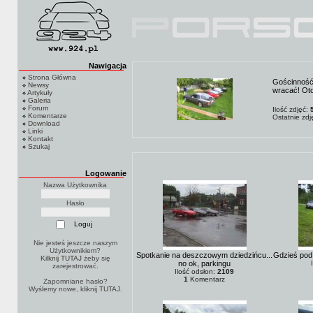
Nawigacja
Strona Główna
Gościnność 
Newsy
wracać! Oto
Artykuły
Galeria
Forum
Ilość zdjęć:
Komentarze
Ostatnie zd
Download
Linki
Kontakt
Szukaj
Logowanie
Nazwa Użytkownika
Hasło
Nie jesteś jeszcze naszym
Użytkownikiem?
Spotkanie na deszczowym dziedzińcu...
Gdzieś pod 
Kilknij TUTAJ
żeby się
no ok, parkingu
zarejestrować.
Ilość odsłon:
2109
1
Komentarz
Zapomniane hasło?
Wyślemy nowe, kliknij
TUTAJ
.