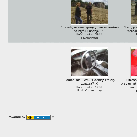
"Ludwik, mówiąc gorący piasek miałam
..."Tam, po
na myśli Tunezję!!!"...
Piters
Ilość odsłon:
2044
1
Komentarz
Ładnie, ale... w 924 ładniej! kto się
Piterso
zgadza? :-)
przyjechał
Ilość odsłon:
1783
nas 
Brak Komentarzy
Powered by
©