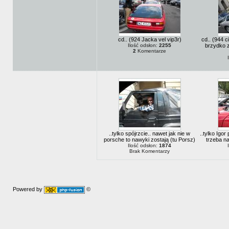
cd.. (924 Jacka vel vip3r)
cd.. (944 c
Ilość odsłon:
2255
brzydko z
2
Komentarze
..tylko spójrzcie.. nawet jak nie w
..tylko Igor
porsche to nawyki zostają (tu Porsz)
trzeba na
Ilość odsłon:
1874
Brak Komentarzy
Powered by
©