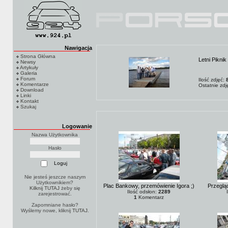
Nawigacja
Strona Główna
Letni Piknik
Newsy
Artykuły
Galeria
Forum
Ilość zdjęć:
Komentarze
Ostatnie zd
Download
Linki
Kontakt
Szukaj
Logowanie
Nazwa Użytkownika
Hasło
Nie jesteś jeszcze naszym
Użytkownikiem?
Plac Bankowy, przemówienie Igora ;)
Przegląd
Kilknij TUTAJ
żeby się
Ilość odsłon:
2289
zarejestrować.
1
Komentarz
Zapomniane hasło?
Wyślemy nowe, kliknij
TUTAJ
.