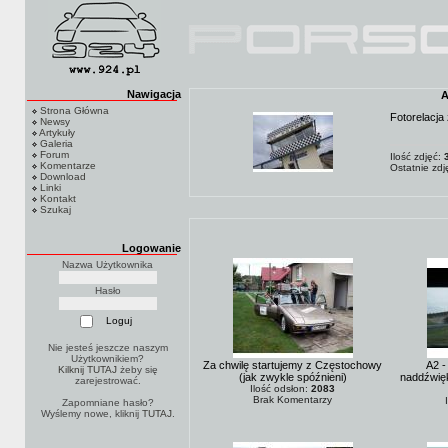
Nawigacja
A
Strona Główna
Fotorelacja
Newsy
Artykuły
Galeria
Forum
Ilość zdjęć:
Komentarze
Ostatnie zd
Download
Linki
Kontakt
Szukaj
Logowanie
Nazwa Użytkownika
Hasło
Nie jesteś jeszcze naszym
Użytkownikiem?
Za chwilę startujemy z Częstochowy
A2 -
Kilknij TUTAJ
żeby się
(jak zwykle spóźnieni)
naddźwię
zarejestrować.
Ilość odsłon:
2083
Brak Komentarzy
Zapomniane hasło?
Wyślemy nowe, kliknij
TUTAJ
.