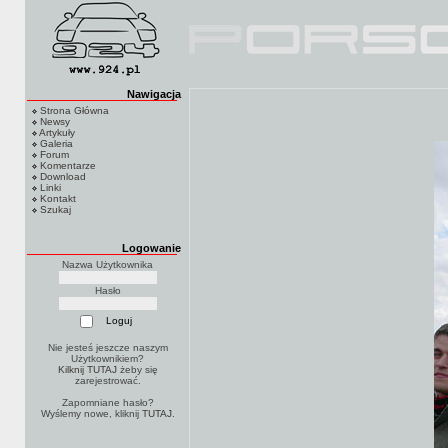
Nawigacja
Strona Główna
Newsy
Artykuły
Galeria
Forum
Komentarze
Download
Linki
Kontakt
Szukaj
Logowanie
Nazwa Użytkownika
Hasło
Nie jesteś jeszcze naszym
Użytkownikiem?
Kilknij TUTAJ
żeby się
zarejestrować.
Zapomniane hasło?
Wyślemy nowe, kliknij
TUTAJ
.