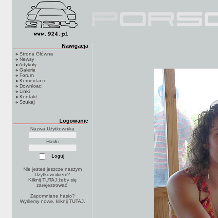
Nawigacja
Strona Główna
Newsy
Artykuły
Galeria
Forum
Komentarze
Download
Linki
Kontakt
Szukaj
Logowanie
Nazwa Użytkownika
Hasło
Nie jesteś jeszcze naszym
Użytkownikiem?
Kilknij TUTAJ
żeby się
zarejestrować.
Zapomniane hasło?
Wyślemy nowe, kliknij
TUTAJ
.