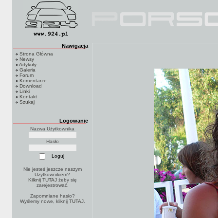
Nawigacja
Strona Główna
Newsy
Artykuły
Galeria
Forum
Komentarze
Download
Linki
Kontakt
Szukaj
Logowanie
Nazwa Użytkownika
Hasło
Nie jesteś jeszcze naszym
Użytkownikiem?
Kilknij TUTAJ
żeby się
zarejestrować.
Zapomniane hasło?
Wyślemy nowe, kliknij
TUTAJ
.