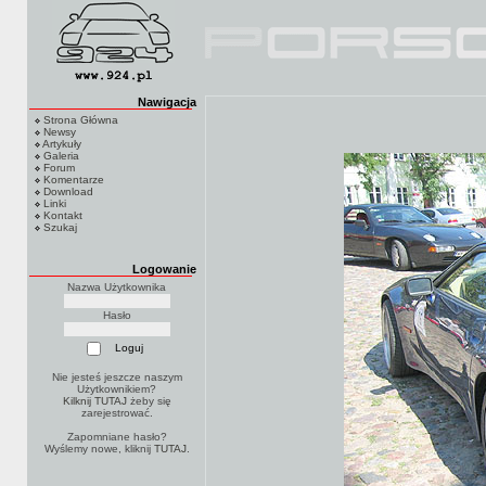
Nawigacja
Strona Główna
Newsy
Artykuły
Galeria
Forum
Komentarze
Download
Linki
Kontakt
Szukaj
Logowanie
Nazwa Użytkownika
Hasło
Nie jesteś jeszcze naszym
Użytkownikiem?
Kilknij TUTAJ
żeby się
zarejestrować.
Zapomniane hasło?
Wyślemy nowe, kliknij
TUTAJ
.