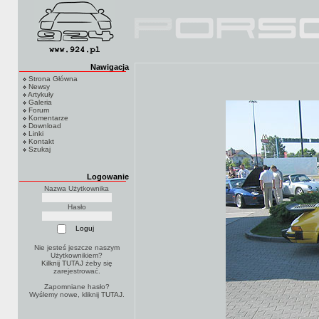
Nawigacja
Strona Główna
Newsy
Artykuły
Galeria
Forum
Komentarze
Download
Linki
Kontakt
Szukaj
Logowanie
Nazwa Użytkownika
Hasło
Nie jesteś jeszcze naszym
Użytkownikiem?
Kilknij TUTAJ
żeby się
zarejestrować.
Zapomniane hasło?
Wyślemy nowe, kliknij
TUTAJ
.