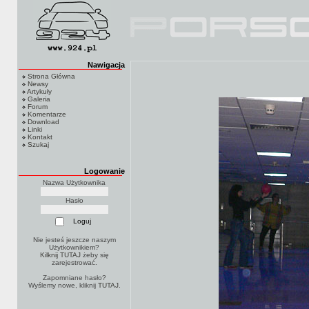
Nawigacja
Strona Główna
Newsy
Artykuły
Galeria
Forum
Komentarze
Download
Linki
Kontakt
Szukaj
Logowanie
Nazwa Użytkownika
Hasło
Nie jesteś jeszcze naszym
Użytkownikiem?
Kilknij TUTAJ
żeby się
zarejestrować.
Zapomniane hasło?
Wyślemy nowe, kliknij
TUTAJ
.