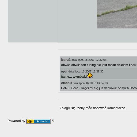
boru1
dnia lipca 16 2007 12:32:08
chwila chwila ten tuning nie jest moim dzielem i ca
igor
dnia lipca 16 2007 12:37:35
jasne... wymówki
)
ciachu
dnia lipca 16 2007 13:34:23
BoRu, Boro - kręci mi się już w głowie od tych Bor
Zaloguj się, żeby móc dodawać komentarze.
Powered by
©