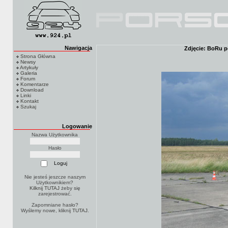
Nawigacja
Zdjęcie: BoRu p
Strona Główna
Newsy
Artykuły
Galeria
Forum
Komentarze
Download
Linki
Kontakt
Szukaj
Logowanie
Nazwa Użytkownika
Hasło
Nie jesteś jeszcze naszym
Użytkownikiem?
Kilknij TUTAJ
żeby się
zarejestrować.
Zapomniane hasło?
Wyślemy nowe, kliknij
TUTAJ
.