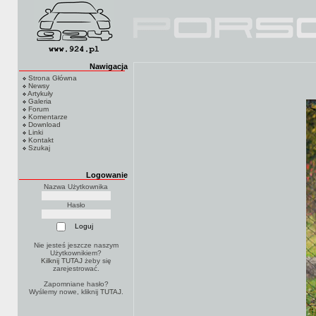
Nawigacja
Strona Główna
Newsy
Artykuły
Galeria
Forum
Komentarze
Download
Linki
Kontakt
Szukaj
Logowanie
Nazwa Użytkownika
Hasło
Nie jesteś jeszcze naszym
Użytkownikiem?
Kilknij TUTAJ
żeby się
zarejestrować.
Zapomniane hasło?
Wyślemy nowe, kliknij
TUTAJ
.