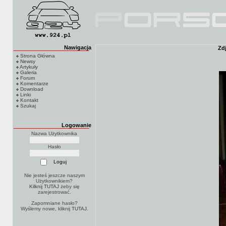
Nawigacja
Zdj
Strona Główna
Newsy
Artykuły
Galeria
Forum
Komentarze
Download
Linki
Kontakt
Szukaj
Logowanie
Nazwa Użytkownika
Hasło
Nie jesteś jeszcze naszym
Użytkownikiem?
Kilknij TUTAJ
żeby się
zarejestrować.
Zapomniane hasło?
Wyślemy nowe, kliknij
TUTAJ
.