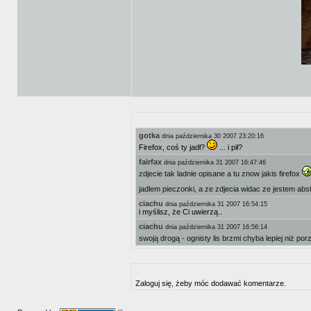
gotka
dnia października 30 2007 23:20:16
Firefox, coś ty jadł?
... i pił?
fairfax
dnia października 31 2007 16:47:46
zdjecie tak ladnie opisane a tu znow jakis firefox
jadlem pieczonki, a ze zdjecia widac ze jestem ab
ciachu
dnia października 31 2007 16:54:15
i myślisz, że Ci uwierzą..
ciachu
dnia października 31 2007 16:56:14
swoją drogą - ognisty lis brzmi chyba lepiej niż po
Zaloguj się, żeby móc dodawać komentarze.