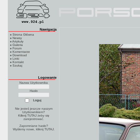
Nawigacja
Strona Główna
Newsy
Artykuły
Galeria
Forum
Komentarze
Download
Linki
Kontakt
Szukaj
Logowanie
Nazwa Użytkownika
Hasło
Nie jesteś jeszcze naszym
Użytkownikiem?
Kilknij TUTAJ
żeby się
zarejestrować.
Zapomniane hasło?
Wyślemy nowe, kliknij
TUTAJ
.