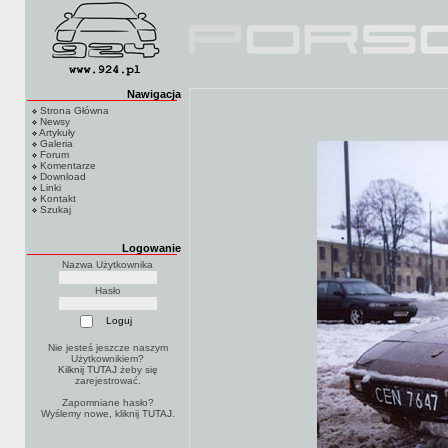
Nawigacja
Strona Główna
Newsy
Artykuły
Galeria
Forum
Komentarze
Download
Linki
Kontakt
Szukaj
Logowanie
Nazwa Użytkownika
Hasło
Nie jesteś jeszcze naszym
Użytkownikiem?
Kilknij TUTAJ
żeby się
zarejestrować.
Zapomniane hasło?
Wyślemy nowe, kliknij
TUTAJ
.