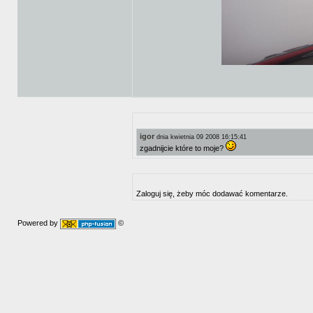
igor
dnia kwietnia 09 2008 16:15:41
zgadnijcie które to moje?
Zaloguj się, żeby móc dodawać komentarze.
Powered by
©