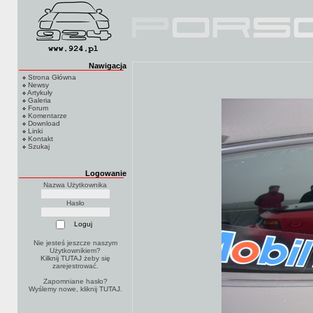
Nawigacja
Strona Główna
Newsy
Artykuły
Galeria
Forum
Komentarze
Download
Linki
Kontakt
Szukaj
Logowanie
Nazwa Użytkownika
Hasło
Nie jesteś jeszcze naszym
Użytkownikiem?
Kilknij TUTAJ
żeby się
zarejestrować.
Zapomniane hasło?
Wyślemy nowe, kliknij
TUTAJ
.