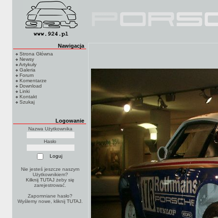
Nawigacja
Strona Główna
Newsy
Artykuły
Galeria
Forum
Komentarze
Download
Linki
Kontakt
Szukaj
Logowanie
Nazwa Użytkownika
Hasło
Nie jesteś jeszcze naszym
Użytkownikiem?
Kilknij TUTAJ
żeby się
zarejestrować.
Zapomniane hasło?
Wyślemy nowe, kliknij
TUTAJ
.