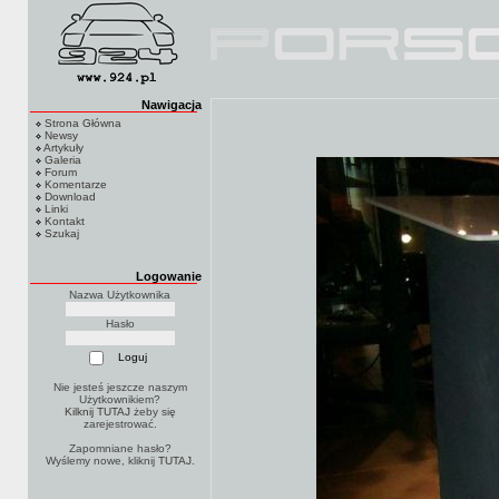
Nawigacja
Strona Główna
Newsy
Artykuły
Galeria
Forum
Komentarze
Download
Linki
Kontakt
Szukaj
Logowanie
Nazwa Użytkownika
Hasło
Nie jesteś jeszcze naszym
Użytkownikiem?
Kilknij TUTAJ
żeby się
zarejestrować.
Zapomniane hasło?
Wyślemy nowe, kliknij
TUTAJ
.