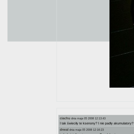
ciachu
dnia maja 05 2008 12:13:43
I tak świeciły te ksenony? I nie padły akumulatory
drwal
dnia maja 05 2008 12:16:23