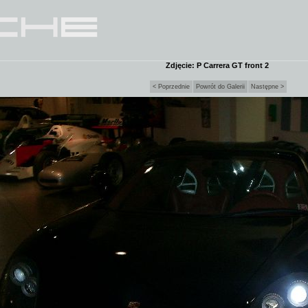
Zdjęcie: P Carrera GT front 2
< Poprzednie
Powrót do Galerii
Następne >