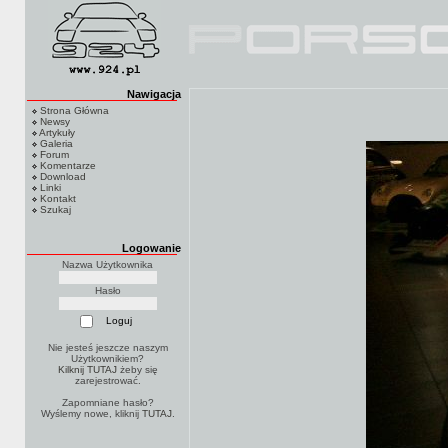
Nawigacja
Strona Główna
Newsy
Artykuły
Galeria
Forum
Komentarze
Download
Linki
Kontakt
Szukaj
Logowanie
Nazwa Użytkownika
Hasło
Nie jesteś jeszcze naszym
Użytkownikiem?
Kilknij TUTAJ
żeby się
zarejestrować.
Zapomniane hasło?
Wyślemy nowe, kliknij
TUTAJ
.