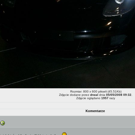
Rozmiar: 800 x 600 pikseli (45.51Kb)
Zdjęcie dodane przez
drwal
dnia
05/05/2008 09:32
.
Zdjęcie oglądano
1957
razy
Komentarze
?