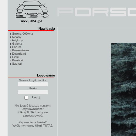
Nawigacja
Strona Główna
Newsy
Artykuły
Galeria
Forum
Komentarze
Download
Linki
Kontakt
Szukaj
Logowanie
Nazwa Użytkownika
Hasło
Nie jesteś jeszcze naszym
Użytkownikiem?
Kilknij TUTAJ
żeby się
zarejestrować.
Zapomniane hasło?
Wyślemy nowe, kliknij
TUTAJ
.