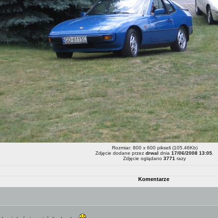
Rozmiar: 800 x 600 pikseli (105.46Kb)
Zdjęcie dodane przez
drwal
dnia
17/06/2008 13:05
.
Zdjęcie oglądano
3771
razy
Komentarze