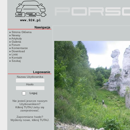
Nawigacja
Strona Główna
Newsy
Artykuły
Galeria
Forum
Komentarze
Download
Linki
Kontakt
Szukaj
Logowanie
Nazwa Użytkownika
Hasło
Nie jesteś jeszcze naszym
Użytkownikiem?
Kilknij TUTAJ
żeby się
zarejestrować.
Zapomniane hasło?
Wyślemy nowe, kliknij
TUTAJ
.