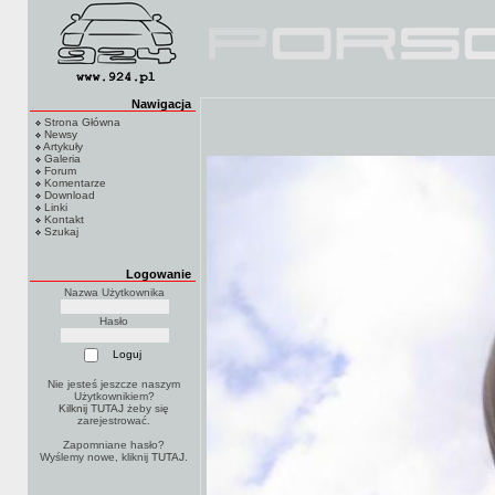
Nawigacja
Strona Główna
Newsy
Artykuły
Galeria
Forum
Komentarze
Download
Linki
Kontakt
Szukaj
Logowanie
Nazwa Użytkownika
Hasło
Nie jesteś jeszcze naszym
Użytkownikiem?
Kilknij TUTAJ
żeby się
zarejestrować.
Zapomniane hasło?
Wyślemy nowe, kliknij
TUTAJ
.