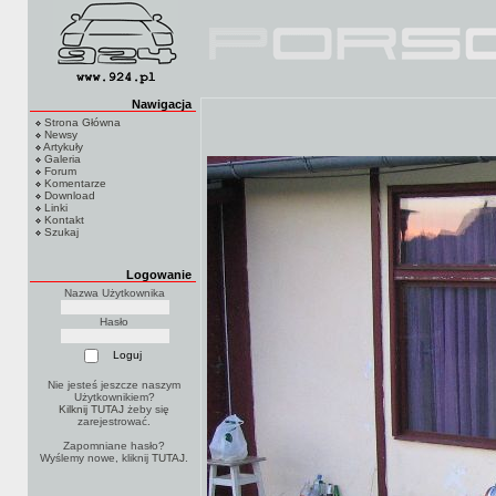
Nawigacja
Strona Główna
Newsy
Artykuły
Galeria
Forum
Komentarze
Download
Linki
Kontakt
Szukaj
Logowanie
Nazwa Użytkownika
Hasło
Nie jesteś jeszcze naszym
Użytkownikiem?
Kilknij TUTAJ
żeby się
zarejestrować.
Zapomniane hasło?
Wyślemy nowe, kliknij
TUTAJ
.