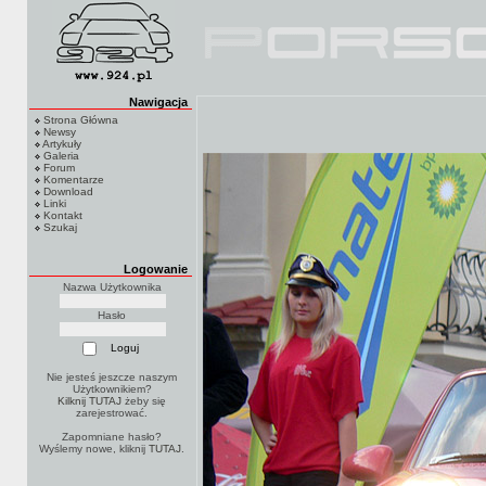
Nawigacja
Strona Główna
Newsy
Artykuły
Galeria
Forum
Komentarze
Download
Linki
Kontakt
Szukaj
Logowanie
Nazwa Użytkownika
Hasło
Nie jesteś jeszcze naszym
Użytkownikiem?
Kilknij TUTAJ
żeby się
zarejestrować.
Zapomniane hasło?
Wyślemy nowe, kliknij
TUTAJ
.