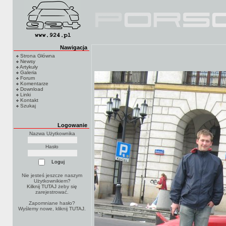
Nawigacja
Strona Główna
Newsy
Artykuły
Galeria
Forum
Komentarze
Download
Linki
Kontakt
Szukaj
Logowanie
Nazwa Użytkownika
Hasło
Nie jesteś jeszcze naszym
Użytkownikiem?
Kilknij TUTAJ
żeby się
zarejestrować.
Zapomniane hasło?
Wyślemy nowe, kliknij
TUTAJ
.