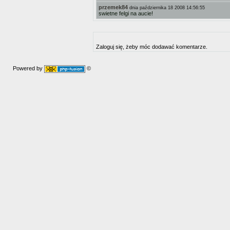
przemek84
dnia października 18 2008 14:56:55
swietne felgi na aucie!
Zaloguj się, żeby móc dodawać komentarze.
Powered by
©