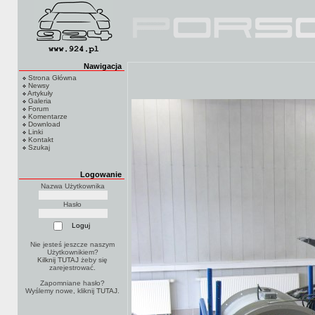
Nawigacja
Strona Główna
Newsy
Artykuły
Galeria
Forum
Komentarze
Download
Linki
Kontakt
Szukaj
Logowanie
Nazwa Użytkownika
Hasło
Nie jesteś jeszcze naszym
Użytkownikiem?
Kilknij TUTAJ
żeby się
zarejestrować.
Zapomniane hasło?
Wyślemy nowe, kliknij
TUTAJ
.