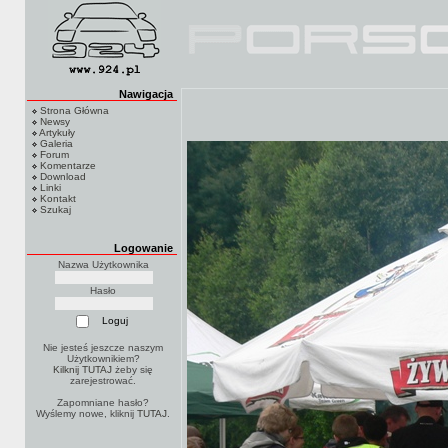
Nawigacja
Strona Główna
Newsy
Artykuły
Galeria
Forum
Komentarze
Download
Linki
Kontakt
Szukaj
Logowanie
Nazwa Użytkownika
Hasło
Nie jesteś jeszcze naszym
Użytkownikiem?
Kilknij TUTAJ
żeby się
zarejestrować.
Zapomniane hasło?
Wyślemy nowe, kliknij
TUTAJ
.