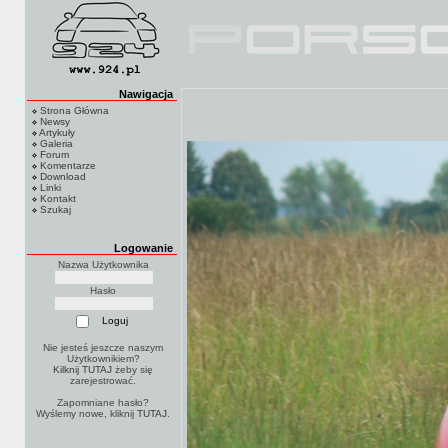
Nawigacja
Strona Główna
Newsy
Artykuły
Galeria
Forum
Komentarze
Download
Linki
Kontakt
Szukaj
Logowanie
Nazwa Użytkownika
Hasło
Nie jesteś jeszcze naszym
Użytkownikiem?
Kilknij TUTAJ
żeby się
zarejestrować.
Zapomniane hasło?
Wyślemy nowe, kliknij
TUTAJ
.