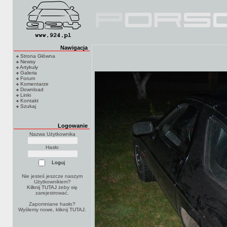
Nawigacja
Strona Główna
Newsy
Artykuły
Galeria
Forum
Komentarze
Download
Linki
Kontakt
Szukaj
Logowanie
Nazwa Użytkownika
Hasło
Nie jesteś jeszcze naszym
Użytkownikiem?
Kilknij TUTAJ
żeby się
zarejestrować.
Zapomniane hasło?
Wyślemy nowe, kliknij
TUTAJ
.