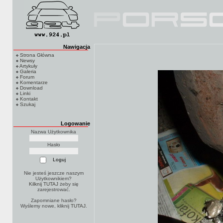
Nawigacja
Strona Główna
Newsy
Artykuły
Galeria
Forum
Komentarze
Download
Linki
Kontakt
Szukaj
Logowanie
Nazwa Użytkownika
Hasło
Nie jesteś jeszcze naszym
Użytkownikiem?
Kilknij TUTAJ
żeby się
zarejestrować.
Zapomniane hasło?
Wyślemy nowe, kliknij
TUTAJ
.